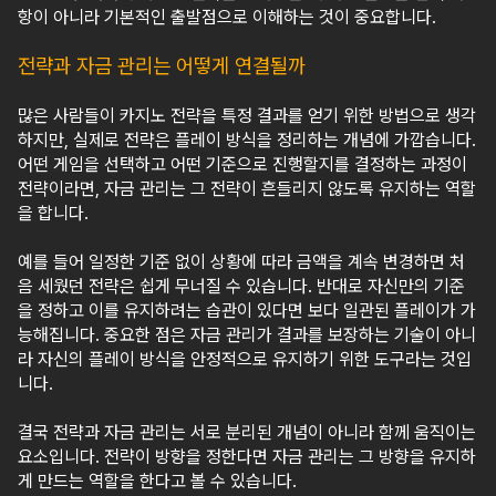
항이 아니라 기본적인 출발점으로 이해하는 것이 중요합니다.
전략과 자금 관리는 어떻게 연결될까
많은 사람들이 카지노 전략을 특정 결과를 얻기 위한 방법으로 생각
하지만, 실제로 전략은 플레이 방식을 정리하는 개념에 가깝습니다.
어떤 게임을 선택하고 어떤 기준으로 진행할지를 결정하는 과정이
전략이라면, 자금 관리는 그 전략이 흔들리지 않도록 유지하는 역할
을 합니다.
예를 들어 일정한 기준 없이 상황에 따라 금액을 계속 변경하면 처
음 세웠던 전략은 쉽게 무너질 수 있습니다. 반대로 자신만의 기준
을 정하고 이를 유지하려는 습관이 있다면 보다 일관된 플레이가 가
능해집니다. 중요한 점은 자금 관리가 결과를 보장하는 기술이 아니
라 자신의 플레이 방식을 안정적으로 유지하기 위한 도구라는 것입
니다.
결국 전략과 자금 관리는 서로 분리된 개념이 아니라 함께 움직이는
요소입니다. 전략이 방향을 정한다면 자금 관리는 그 방향을 유지하
게 만드는 역할을 한다고 볼 수 있습니다.