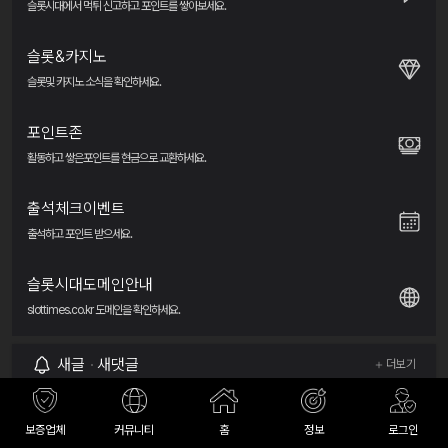
슬롯시대에서 먹튀 신고하고 포인트를 쌓아보세요.
슬롯&카지노
슬롯및 카지노 소식을 확인하세요.
포인트존
활동하고 쌓은포인트를 현금으로 교환하세요.
출석체크이벤트
출석하고 포인트 받으세요.
슬롯시대도메인안내
slottimes.co.kr 도메인을 확인하세요.
새글
새댓글
더보기
자유게시판
한강으로 오세요 소주 한잔 하게 ㅋ
보증업체
커뮤니티
홈
정보
로그인
장PD
07-26