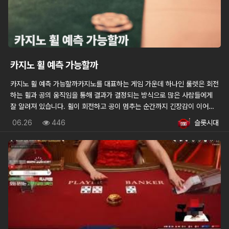
카지노 휠 예측 가능할까
카지노 휠 예측 가능할까카지노를 대표하는 게임 가운데 하나인 룰렛은 회전
하는 휠과 공의 움직임을 통해 결과가 결정되는 방식으로 많은 사람들에게
잘 알려져 있습니다. 휠이 회전하고 공이 멈추는 순간까지 긴장감이 이어지
기 때문에 오랜 시간 꾸준한 인기를 얻고 있습니다. 이러한 특징 때문에 많은
등록일
조회
등록자
06.26
446
슬롯시대
이용자들은 휠의 움직임을 자세히 관찰하며 일정한 규칙이나 패턴이 존재하
는지 궁금해하기도 합니다. 특히 이전 결과를 분석하거나 휠의 회전 방향을
살펴보면서 다음 결과를 예측할 수 있을 것이라는 이야기도 자주 등장합니
다.하지만 카지노 휠을 이해하기 …