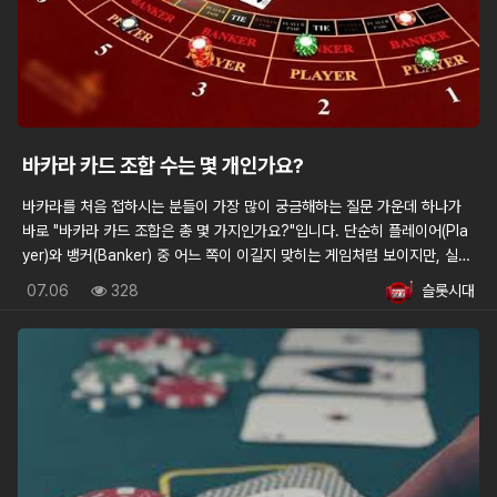
바카라 카드 조합 수는 몇 개인가요?
바카라를 처음 접하시는 분들이 가장 많이 궁금해하는 질문 가운데 하나가
바로 "바카라 카드 조합은 총 몇 가지인가요?"​입니다. 단순히 플레이어(Pla
yer)와 뱅커(Banker) 중 어느 쪽이 이길지 맞히는 게임처럼 보이지만, 실제
바카라는 수학적인 확률과 카드 조합이 매우 정교하게 설계되어 있는 카드
등록일
조회
등록자
07.06
328
슬롯시대
게임입니다.슬롯커뮤니티 슬롯시대를 운영하면서 많은 회원분들과 이야기를
나눠보면 "바카라는 운만 좋은 사람이 이기는 게임 아닌가요?"라는 질문도
자주 받습니다. 하지만 바카라의 구조를 조금만 이해해 보면 단순한 운에만
의존하는 게임이…