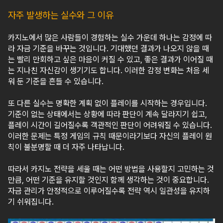
자주 발생하는 실수와 그 이유
카지노에서 많은 사람들이 경험하는 실수 가운데 하나는 감정에 따
라 자금 기준을 바꾸는 것입니다. 기대했던 결과가 나오지 않을 때
는 빨리 만회하고 싶은 마음이 커질 수 있고, 좋은 결과가 이어질 때
는 지나친 자신감이 생기기도 합니다. 이러한 감정 변화는 처음 세
워 둔 기준을 흔들 수 있습니다.
또 다른 실수는 명확한 계획 없이 플레이를 시작하는 경우입니다.
기준이 없는 상태에서는 상황에 따라 판단이 계속 달라지기 쉽고,
플레이 시간이 길어질수록 객관적인 판단이 어려워질 수 있습니다.
이러한 문제는 특정 게임의 규칙 때문이라기보다 자신의 플레이 원
칙이 불분명할 때 더 자주 나타납니다.
따라서 카지노 전략을 세울 때는 어떤 방법을 사용할지 고민하는 것
만큼, 어떤 기준을 유지할 것인지 함께 생각하는 것이 중요합니다.
자금 관리가 안정적으로 이루어질수록 전략 역시 일관성을 유지하
기 쉬워집니다.