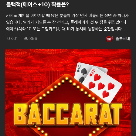
블랙잭(에이스+10) 확률은?
카지노 게임을 이야기할 때 많은 분들이 가장 먼저 떠올리는 장면 중 하나가
있습니다. 딜러가 카드를 두 장 건네고, 플레이어가 첫 두 장을 뒤집었더니
에이스(A)와 10 또는 그림카드(J, Q, K)가 동시에 등장하는 순간입니다. 흔
히 “블랙잭이 터졌다”고 표현하는 바로 그 장면입니다.블랙잭은 단순히 21
등록일
조회
등록자
07.01
396
슬롯시대
점을 만드는 것이 아니라, 시작 두 장으로 완성되는 특별한 조합입니다. 일반
적으로 일반 승리보다 높은 배당이 적용되기 때문에 많은 플레이어들이 가장
기대하는 결과이기도 합니다.그렇다면 실제 확률은 얼마나 될까요? 6덱과
8덱에서는 …