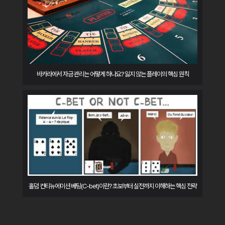
바카라에서 자금 관리는 어떻게 하나요? 잃지 않는 플레이의 핵심 원칙
홀덤 컨티뉴에이션 베팅(C-bet)이란? 초보부터 실전까지 이해하는 핵심 전략