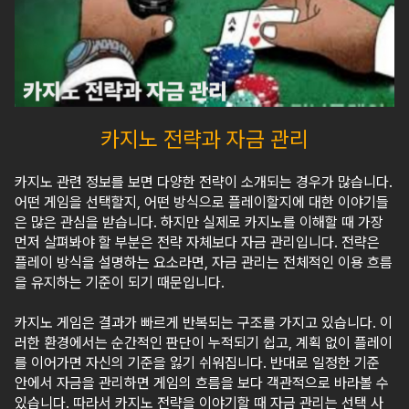
카지노 전략과 자금 관리
카지노 관련 정보를 보면 다양한 전략이 소개되는 경우가 많습니다.
어떤 게임을 선택할지, 어떤 방식으로 플레이할지에 대한 이야기들
은 많은 관심을 받습니다. 하지만 실제로 카지노를 이해할 때 가장
먼저 살펴봐야 할 부분은 전략 자체보다 자금 관리입니다. 전략은
플레이 방식을 설명하는 요소라면, 자금 관리는 전체적인 이용 흐름
을 유지하는 기준이 되기 때문입니다.
카지노 게임은 결과가 빠르게 반복되는 구조를 가지고 있습니다. 이
러한 환경에서는 순간적인 판단이 누적되기 쉽고, 계획 없이 플레이
를 이어가면 자신의 기준을 잃기 쉬워집니다. 반대로 일정한 기준
안에서 자금을 관리하면 게임의 흐름을 보다 객관적으로 바라볼 수
있습니다. 따라서 카지노 전략을 이야기할 때 자금 관리는 선택 사