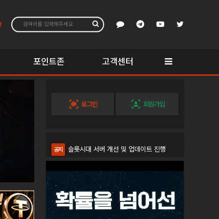
0
포인트존
고객센터
★ 먹튀·짝퉁 슬롯사이트 간단 조회 가이드 ★
공지
로그인
회원가입
★ 슬롯시대 보증업체 이용 시 주의사항 ★
공지
슬롯시대 서버 개선 및 업데이트 진행
공지
슬롯시대 텔레그렘 고객센터 안내
공지
★ 먹튀·짝퉁 슬롯사이트 간단 조회 가이드 ★
공지