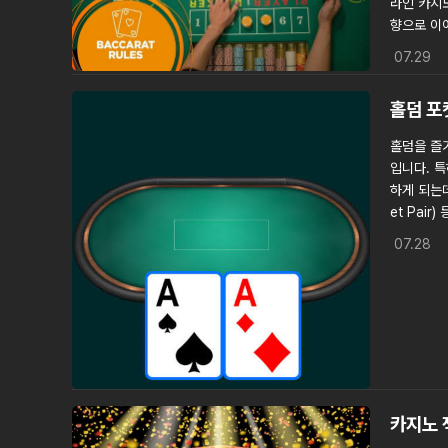
라인 카지노
향으로 이
하지만 실
등록일
07.29
적으로 살
홀덤 포
홀덤을 즐
입니다. 특
하게 되는
et Pai
실제 플레
등록일
07.28
덤 포켓페
카지노 