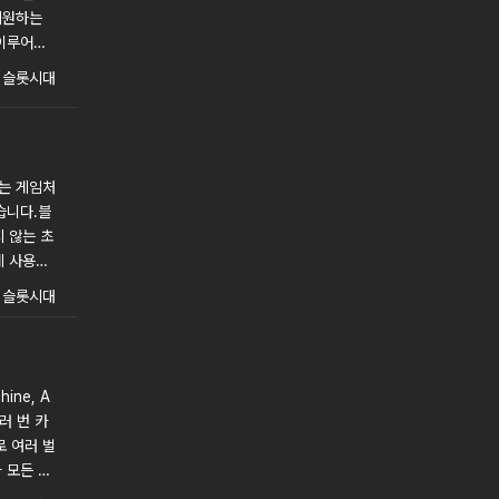
지원하는
 이루어지
 등 게임
자
슬롯시대
는 게임처
습니다.블
지 않는 초
게 사용하
ng)을 숙
자
슬롯시대
ine, A
러 번 카
 여러 벌
 모든 카
. 자동 셔