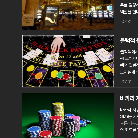
무를 담당
역할을 합
는 핵심 공
등록일
07.31
이용과 관
블랙잭 
블랙잭에서
럼 보이지
랙잭 일반적
보자실제 승
는 플레이어
등록일
07.31
련된 …
바카라 
바카라 자동
SM)은 
드를 나누
의 카드를
드를 손으