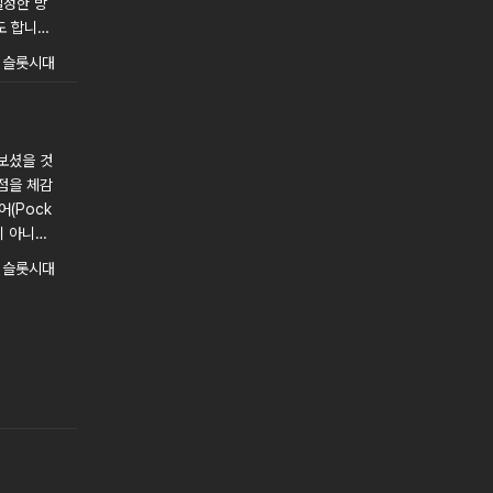
일정한 방
 합니다.
 더 객관
자
슬롯시대
보셨을 것
 점을 체감
(Pock
이 아니라
습니다.홀
자
슬롯시대