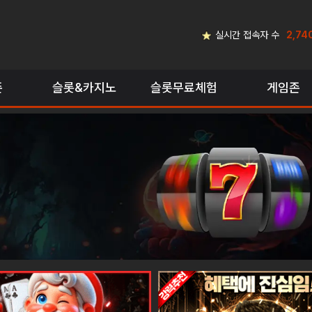
실시간 접속자 수
2,74
존
슬롯&카지노
슬롯무료체험
게임존