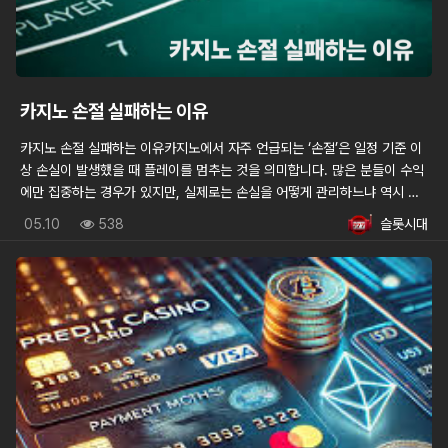
카지노 손절 실패하는 이유
카지노 손절 실패하는 이유카지노에서 자주 언급되는 ‘손절’은 일정 기준 이
상 손실이 발생했을 때 플레이를 멈추는 것을 의미합니다. 많은 분들이 수익
에만 집중하는 경우가 있지만, 실제로는 손실을 어떻게 관리하느냐 역시 매
우 중요한 요소입니다. 카지노 게임은 확률 기반으로 결과가 반복되기 때문
등록일
조회
등록자
05.10
538
슬롯시대
에, 모든 흐름이 원하는 방향으로 이어지지는 않습니다. 이때 손절 기준이 없
다면 예상보다 긴 플레이로 이어질 가능성이 커집니다. 따라서 손절은 단순
히 멈추는 행동이 아니라, 전체 자금과 흐름을 관리하기 위한 중요한 기준이
라고 볼 수 있습니다. 하지…