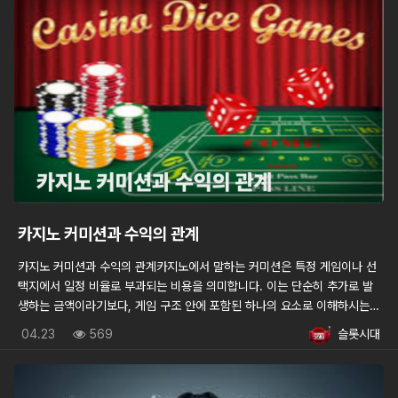
는 바로 이 ‘정보의 힘’ 때문입니다. 다만 이런 도구가 게임의 공정성에 영향
을 줄 수 …
카지노 커미션과 수익의 관계
카지노 커미션과 수익의 관계카지노에서 말하는 커미션은 특정 게임이나 선
택지에서 일정 비율로 부과되는 비용을 의미합니다. 이는 단순히 추가로 발
생하는 금액이라기보다, 게임 구조 안에 포함된 하나의 요소로 이해하시는
것이 중요합니다. 대표적으로 일부 테이블 게임에서는 특정 결과에 베팅했을
등록일
조회
등록자
04.23
569
슬롯시대
때 일정 비율의 커미션이 적용되기도 합니다. 이러한 방식은 게임마다 다르
게 설정되어 있으며, 이용자는 게임 규칙에 따라 자연스럽게 커미션을 포함
한 환경에서 플레이하게 됩니다. 따라서 커미션은 별도로 부과되는 개념이라