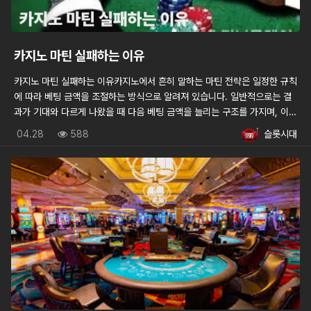
카지노 마틴 실패하는 이유
카지노 마틴 실패하는 이유카지노에서 흔히 말하는 마틴 전략은 일정한 규칙
에 따라 베팅 금액을 조절하는 방식으로 알려져 있습니다. 일반적으로는 결
과가 기대와 다르게 나왔을 때 다음 베팅 금액을 늘리는 구조를 가지며, 이를
반복하면서 일정 시점에 손실을 회복하려는 개념입니다. 겉으로 보면 단순하
등록일
조회
등록자
04.28
588
슬롯시대
고 명확한 방식처럼 보이기 때문에 많은 분들이 쉽게 접근하는 경우가 있습
니다. 하지만 이 전략은 확률 구조 안에서 작동하는 것이기 때문에, 결과 자
체를 바꾸는 방법이 아니라 베팅 방식만 변화시키는 형태입니다. 즉 게임의
기본적인 조건은 그대로 유…