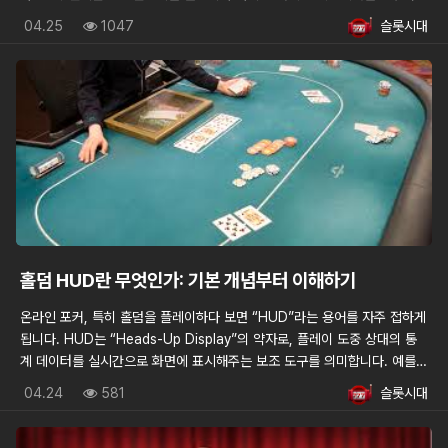
은 어떻게 되는 걸까?”라는 불안감이 들 수밖에 없습니다. 이번 글에서는 이
등록일
조회
등록자
04.25
1047
슬롯시대
러한 상황에서 배팅이 어떻게 처리되는지, 그리고 이용자가 알아두면 좋은
핵심 포인트를 정리해보겠습니다.1. 서버 기준으로 처리되는 온라인 카지노
시스템가장 중요한 점은 온라인 카지노 게임의 모든 결과는 사용자의 기기가
아닌 서버 기준으로 처리…
홀덤 HUD란 무엇인가: 기본 개념부터 이해하기
온라인 포커, 특히 홀덤을 플레이하다 보면 “HUD”라는 용어를 자주 접하게
됩니다. HUD는 “Heads-Up Display”의 약자로, 플레이 도중 상대의 통
계 데이터를 실시간으로 화면에 표시해주는 보조 도구를 의미합니다. 예를
들어 상대가 얼마나 자주 베팅하는지, 얼마나 공격적인 플레이를 하는지 등
등록일
조회
등록자
04.24
581
슬롯시대
을 수치로 보여주기 때문에 전략적인 판단에 큰 도움을 줄 수 있습니다. 슬롯
커뮤니티 슬롯시대에서도 많은 유저들이 HUD에 대해 관심을 가지는 이유