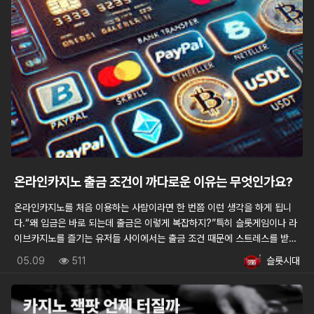
온라인카지노 출금 조건이 까다로운 이유는 무엇인가요?
온라인카지노를 처음 이용하는 사람이라면 한 번쯤 이런 생각을 하게 됩니
다.“왜 입금은 바로 되는데 출금은 이렇게 복잡하지?”특히 슬롯게임이나 라
이브카지노를 즐기는 유저들 사이에서는 출금 조건 때문에 스트레스를 받았
다는 이야기가 자주 나옵니다.하지만 실제로 온라인카지노의 출금 규정은 단
등록일
조회
등록자
05.09
511
슬롯시대
순히 회원을 괴롭히기 위해 존재하는 것이 아닙니다. 플랫폼 운영 구조, 보안
시스템, 악성 이용자 차단, 그리고 보너스 정책까지 여러 요소가 복합적으로
얽혀 있습니다.이번 글에서는 슬롯커뮤니티 슬롯시대가 온라인카지노 출금