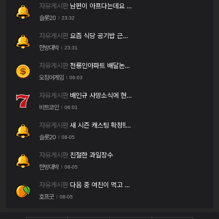
 말하긴 좀 그렇고..
자유게시판
한강으로 오세요 소주 한잔 하게 ㅋ
장PD
07-26
 ㅎㄷㄷㄷㄷㄷ
지는 진짜 부자아파트
게 대처한 고기남자
호동님 없음..) ㅠ
장수
먹고 싶은건?