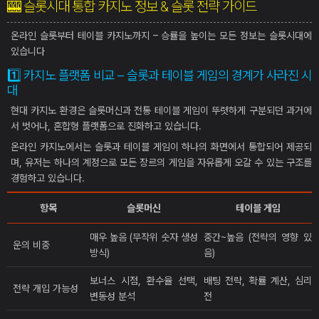
🎰 슬롯시대 통합 카지노 정보 & 슬롯 전략 가이드
온라인 슬롯부터 테이블 카지노까지 – 승률을 높이는 모든 정보는 슬롯시대에
있습니다
1️⃣ 카지노 플랫폼 비교 – 슬롯과 테이블 게임의 경계가 사라진 시
대
현대 카지노 환경은 슬롯머신과 전통 테이블 게임이 뚜렷하게 구분되던 과거에
서 벗어나, 혼합형 플랫폼으로 진화하고 있습니다.
온라인 카지노에서는 슬롯과 테이블 게임이 하나의 화면에서 통합되어 제공되
며, 유저는 하나의 계정으로 모든 장르의 게임을 자유롭게 오갈 수 있는 구조를
경험하고 있습니다.
항목
슬롯머신
테이블 게임
매우 높음 (무작위 숫자 생성
중간~높음 (전략의 영향 있
운의 비중
방식)
음)
보너스 시점, 환수율 선택,
배팅 전략, 확률 계산, 심리
전략 개입 가능성
변동성 분석
전