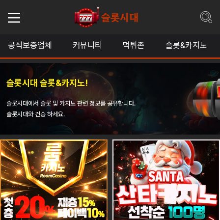
검
메뉴
공식보증업체
커뮤니티
먹튀존
슬롯&카지노
메인 메뉴
슬롯시대 슬롯&카지노!
슬롯시대에서 슬롯 및 카지노 관련 정보를 공유합니다.
슬롯시대와 건승 하세요.