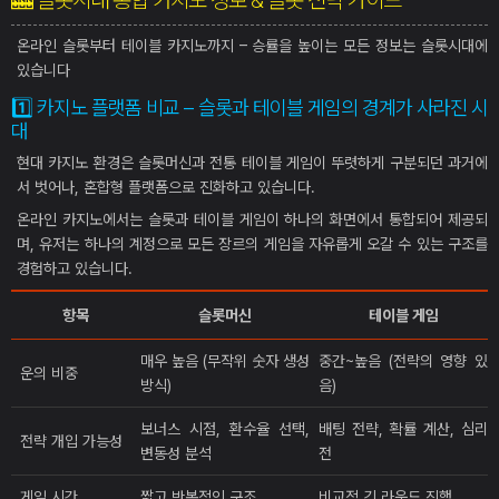
🎰 슬롯시대 통합 카지노 정보 & 슬롯 전략 가이드
온라인 슬롯부터 테이블 카지노까지 – 승률을 높이는 모든 정보는 슬롯시대에
있습니다
1️⃣ 카지노 플랫폼 비교 – 슬롯과 테이블 게임의 경계가 사라진 시
대
현대 카지노 환경은 슬롯머신과 전통 테이블 게임이 뚜렷하게 구분되던 과거에
서 벗어나, 혼합형 플랫폼으로 진화하고 있습니다.
온라인 카지노에서는 슬롯과 테이블 게임이 하나의 화면에서 통합되어 제공되
며, 유저는 하나의 계정으로 모든 장르의 게임을 자유롭게 오갈 수 있는 구조를
경험하고 있습니다.
항목
슬롯머신
테이블 게임
매우 높음 (무작위 숫자 생성
중간~높음 (전략의 영향 있
운의 비중
방식)
음)
보너스 시점, 환수율 선택,
배팅 전략, 확률 계산, 심리
전략 개입 가능성
변동성 분석
전
게임 시간
짧고 반복적인 구조
비교적 긴 라운드 진행