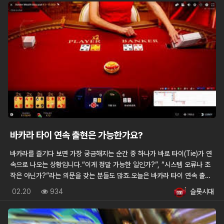
습관을 갖추면 불필요한 위험을 줄이고, 보다 편안한 마음으로 게임을 즐길
수 있습니다. 이 글에서는 카지노를 안전하게 이용하기 위해 꼭 알아두어야
할 핵심 기준을 단계별로 …
바카라 타이 연속 출현은 가능한가요?
바카라를 즐기다 보면 가장 궁금해지는 순간 중 하나가 바로 타이(Tie)가 연
속으로 나오는 상황입니다.“이게 정말 가능한 일인가?”, “시스템 오류나 조
작은 아닌가?”라는 의문을 갖는 분들도 많죠.오늘은 바카라 타이 연속 출현
이 실제로 가능한지, 그리고 그 확률과 함께 플레이어들이 흔히 하는 오해를
등록일
조회
등록자
02.20
934
슬롯시대
슬롯 커뮤니티 슬롯시대의 시선에서 자세히 풀어보겠습니다.1. 바카라에서
타이란 무엇인가? 기본 구조부터 이해하기바카라는 플레이어(Player), 뱅커
(Banker), 타이(Tie) 세 가지 결과 중 하나에 베팅하는 게임입니다.이 중 타