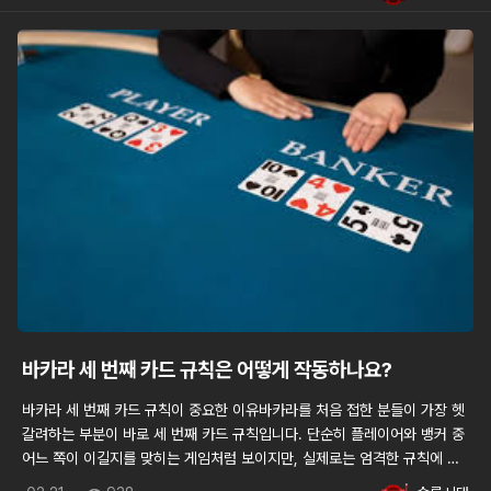
는 배팅 방식과 자금 관리에 따라 체감 결과가 크게 달라지는 게임이 바로 룰
렛입니다.슬롯시대에서는 룰렛을 처음 접하는 분들이 흔히 빠지는 오류들을
미리 알고 시작하는 것이 가장 중요하다고 이야기합니다. 기본적인 실수만
피해도 불필요한 손실을 크게…
바카라 세 번째 카드 규칙은 어떻게 작동하나요?
바카라 세 번째 카드 규칙이 중요한 이유바카라를 처음 접한 분들이 가장 헷
갈려하는 부분이 바로 세 번째 카드 규칙입니다. 단순히 플레이어와 뱅커 중
어느 쪽이 이길지를 맞히는 게임처럼 보이지만, 실제로는 엄격한 규칙에 따
라 카드가 자동으로 추가됩니다. 이 규칙을 이해하지 못하면 게임 흐름이 왜