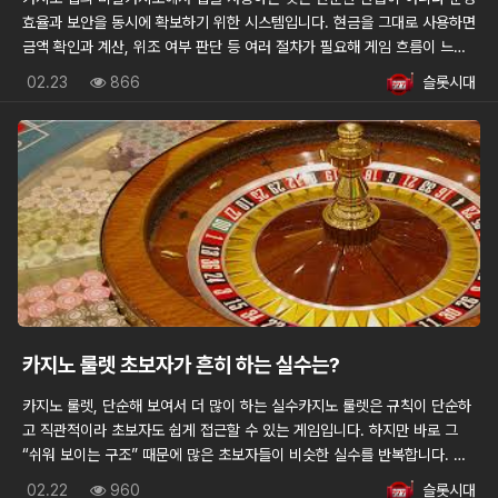
효율과 보안을 동시에 확보하기 위한 시스템입니다. 현금을 그대로 사용하면
금액 확인과 계산, 위조 여부 판단 등 여러 절차가 필요해 게임 흐름이 느려
질 수 있습니다. 반면 칩은 색상과 디자인만으로 금액을 빠르게 구분할 수 있
등록일
조회
등록자
02.23
866
슬롯시대
어 딜러와 플레이어 모두 실수를 줄이고 게임 진행 속도를 높일 수 있습니다.
또한 칩을 사용하면 실제 현금을 직접 사용하는 느낌이 줄어들어 심리적으로
베팅에 더 집중하게 되는 특징도 있습니다. 이런 구조는 카지노 입장에서는
원활한 운영과 안…
카지노 룰렛 초보자가 흔히 하는 실수는?
카지노 룰렛, 단순해 보여서 더 많이 하는 실수카지노 룰렛은 규칙이 단순하
고 직관적이라 초보자도 쉽게 접근할 수 있는 게임입니다. 하지만 바로 그
“쉬워 보이는 구조” 때문에 많은 초보자들이 비슷한 실수를 반복합니다. 숫
자에 공이 떨어지는 방식만 보면 운이 전부인 게임처럼 느껴지지만, 실제로
등록일
조회
등록자
02.22
960
슬롯시대