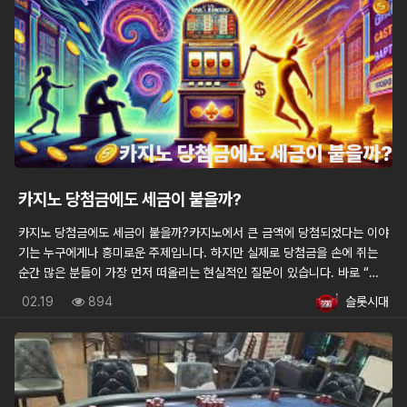
카지노 당첨금에도 세금이 붙을까?
카지노 당첨금에도 세금이 붙을까?카지노에서 큰 금액에 당첨되었다는 이야
기는 누구에게나 흥미로운 주제입니다. 하지만 실제로 당첨금을 손에 쥐는
순간 많은 분들이 가장 먼저 떠올리는 현실적인 질문이 있습니다. 바로 “이
돈에도 세금이 붙을까?”라는 부분입니다. 당첨의 기쁨 뒤에 따라오는 세금
등록일
조회
등록자
02.19
894
슬롯시대
문제는 생각보다 복잡하고, 국가나 상황에 따라 적용 방식도 크게 달라집니
다. 단순히 돈을 땄다는 사실만으로 끝나는 것이 아니라, 법적 신고 의무와
과세 기준까지 함께 이해해야 불필요한 문제를 피할 수 있습니다. 이 글에서
는 카지노 당첨금에 세금이 …