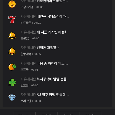
자유게시판
천룡인아파트 배달논란이 우스워지는 진짜 부자아파트
자유게시판
한강으로
오징어게임
장PD
06:03
07-26
자유게시판
배인규 사망소식에 현명하게 대처한 고기남자
비트코인
06:01
자유게시판
새 시즌 캐스팅 확정!!! (강호동님 없음..) ㅠ
슬롯20
08-05
자유게시판
친절한 과일장수
한방대박
08-05
자유게시판
다음 중 여친이 먹고 싶은건?
호프굿
08-05
자유게시판
복지정책에 별별 놈들이 꼬이는 이유....
민호짱
08-05
자유게시판
BJ 철구 깜빵 댓글에 전 아내 외질혜 반응
프리스탈
08-03