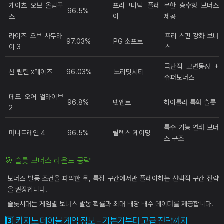
게이츠 오브 올림푸
프라그마틱 플레
무한 승수형 보너스
96.5%
스
이
제공
라이즈 오브 사무라
프리 스핀 강화 보너
97.03%
PG 소프트
이 3
스
극단적 고변동성 +
산 퀜틴 x웨이즈
96.03%
노리밋시티
슈퍼보너스
데드 오어 얼라이브
96.8%
넷엔트
하이롤러 특화 슬롯
2
특수 기능 연쇄 보너
머니트레인 4
96.5%
릴렉스 게이밍
스 구조
🎯 슬롯 보너스 라운드 공략
보너스 발동 조건을 파악한 뒤, 특정 구간에서만 플레이하는 선택적 구간 전략
을 권장합니다.
슬롯시대는 게임별 보너스 발동 확률과 최대 배당 배수 데이터를 제공합니다.
3️⃣ 카지노 테이블 게임 정보 – 기본기부터 고급 전략까지