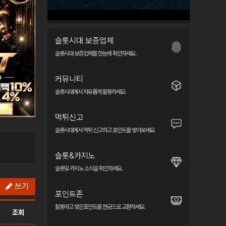
슬롯시대 보증업체
슬롯시대 보증업체를 한눈에 확인하세요.
커뮤니티
슬롯시대에서 자유롭게 활동하세요.
먹튀신고
슬롯시대에서 먹튀 신고하고 포인트를 쌓아보세요.
슬롯&카지노
슬롯및 카지노 소식을 확인하세요.
정렬
쓰기
포인트존
판 검색
활동하고 쌓은포인트를 현금으로 교환하세요.
조회