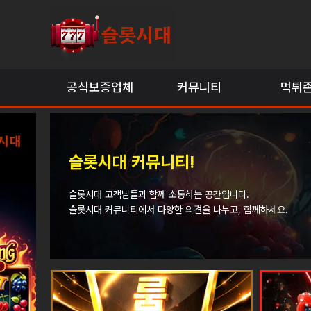
메인 메뉴
공식보증업체
커뮤니티
먹튀
슬롯시대 커뮤니티!
슬롯시대 고객님들과 함께 소통하는 공간입니다.
슬롯시대 커뮤니티에서 다양한 의견을 나누고, 함께하세요.