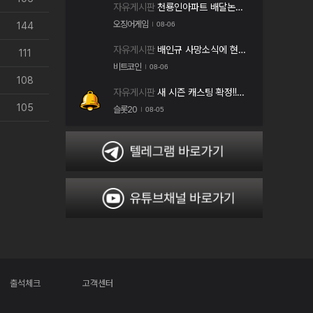
자유게시판
천룡인아파트 배달논란이 우스워지는 진짜 부자아파트
오징어게임
조회
08-06
144
자유게시판
배인규 사망소식에 현명하게 대처한 고기남자
조회
111
비트코인
08-06
조회
108
자유게시판
새 시즌 캐스팅 확정!!! (강호동님 없음..) ㅠ
조회
105
슬롯20
08-05
출석체크
고객센터