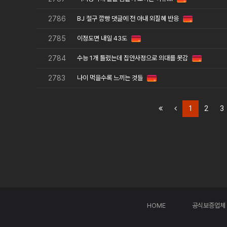
번호
2786
BJ 철구 깜빵 댓글에 전 아내 외질혜 반응
번호
2785
이정도면 내일 43도
번호
2784
수능 1개 틀렸는데 집안사정으로 의대를 못감
번호
2783
나이 먹을수록 느끼는 것들
(current)
1
2
3
HOME
공식보증업체