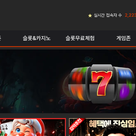
실시간 접속자 수
2,22
존
슬롯&카지노
슬롯무료체험
게임존