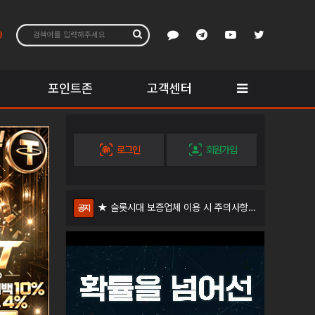
9
포인트존
고객센터
★ 먹튀·짝퉁 슬롯사이트 간단 조회 가이드 ★
공지
로그인
회원가입
★ 슬롯시대 보증업체 이용 시 주의사항 ★
공지
슬롯시대 서버 개선 및 업데이트 진행
공지
슬롯시대 텔레그렘 고객센터 안내
공지
★ 먹튀·짝퉁 슬롯사이트 간단 조회 가이드 ★
공지