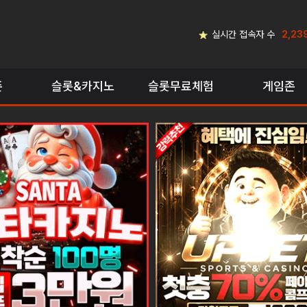
실시간 접속자 수
2,23
존
슬롯&카지노
슬롯무료체험
게임존