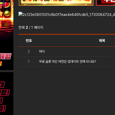
고객센터
전체
2
/ 1 페이지
번호
제목
번호
2
하이
번호
1
무료 슬롯 최신 버전은 업데이트 언제 되나요?