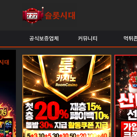
메인 메뉴
공식보증업체
커뮤니티
먹튀