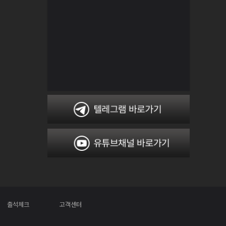
자유게시판
다음 중 여친이 먹고 싶은건?
호프굿
08-05
자유게시판
복지정책에 별별 놈들이 꼬이는 이유....
민호짱
08-05
자유게시판
BJ 철구 깜빵 댓글에 전 아내 외질혜 반응
프리스탈
08-03
출석체크
고객센터