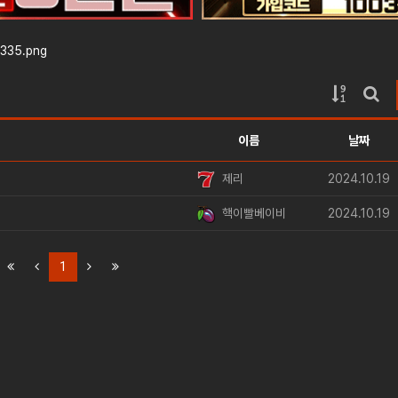
게시물 
게시
이름
날짜
등록자
등록일
제리
2024.10.19
등록자
등록일
핵이빨베이비
2024.10.19
(current)
1