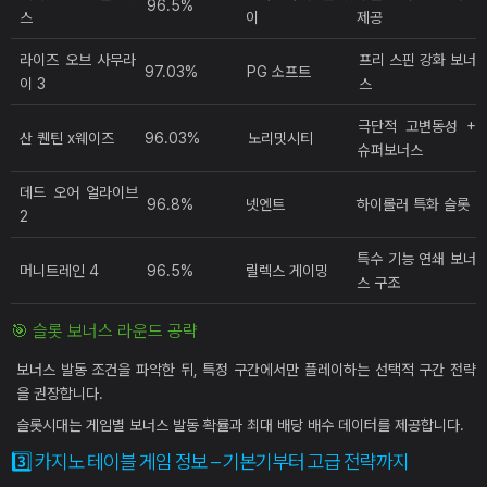
96.5%
스
이
제공
라이즈 오브 사무라
프리 스핀 강화 보너
97.03%
PG 소프트
이 3
스
극단적 고변동성 +
산 퀜틴 x웨이즈
96.03%
노리밋시티
슈퍼보너스
데드 오어 얼라이브
96.8%
넷엔트
하이롤러 특화 슬롯
2
특수 기능 연쇄 보너
머니트레인 4
96.5%
릴렉스 게이밍
스 구조
🎯 슬롯 보너스 라운드 공략
보너스 발동 조건을 파악한 뒤, 특정 구간에서만 플레이하는 선택적 구간 전략
을 권장합니다.
슬롯시대는 게임별 보너스 발동 확률과 최대 배당 배수 데이터를 제공합니다.
3️⃣ 카지노 테이블 게임 정보 – 기본기부터 고급 전략까지