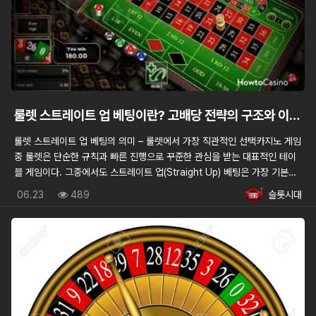
룰렛 스트레이트 업 베팅이란? 고배당 전략의 구조와 이…
룰렛 스트레이트 업 베팅의 의미 – 룰렛에서 가장 직관적인 선택카지노 게임
중 룰렛은 단순한 규칙과 빠른 진행으로 꾸준한 관심을 받는 대표적인 테이
블 게임이다. 그중에서도 스트레이트 업(Straight Up) 베팅은 가장 기본적
이면서도 가장 높은 배당 구조를 가진 베팅 방식으로 알려져 있다.슬롯커뮤
등록일
조회
등록자
06.23
489
슬롯시대
니티 슬롯시대에서 자주 언급되는 초보자 질문 중 하나가 바로 “스트레이트
업은 무엇이고 왜 사람들이 선택하는가?”이다.스트레이트 업 베팅은 말 그
대로 숫자 하나를 직접 선택하는 방식이다. 예를 들어 17번 숫자 하나에 칩
을 올려두고 공이 …