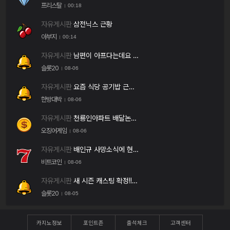
장PD
07-26
카지노정보
포인트존
출석체크
고객센터