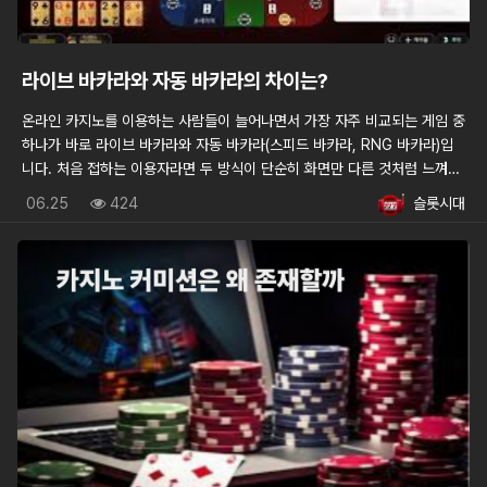
라이브 바카라와 자동 바카라의 차이는?
온라인 카지노를 이용하는 사람들이 늘어나면서 가장 자주 비교되는 게임 중
하나가 바로 라이브 바카라와 자동 바카라(스피드 바카라, RNG 바카라)입
니다. 처음 접하는 이용자라면 두 방식이 단순히 화면만 다른 것처럼 느껴질
수 있지만, 실제로는 진행 방식부터 몰입감, 베팅 템포, 전략 접근까지 상당
등록일
조회
등록자
06.25
424
슬롯시대
한 차이가 존재합니다.슬롯 커뮤니티 슬롯시대에서는 많은 유저들이 궁금해
하는 “라이브 바카라와 자동 바카라의 차이”를 중심으로 각 게임의 특징과
어떤 이용자에게 더 적합한지 정리해보겠습니다.라이브 바카라란? 실제 딜
러와 함께 진행되는 실시간 …