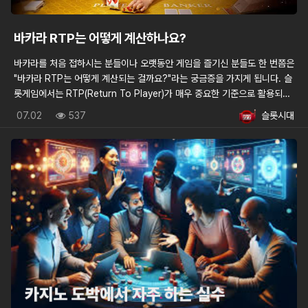
바카라 RTP는 어떻게 계산하나요?
바카라를 처음 접하시는 분들이나 오랫동안 게임을 즐기신 분들도 한 번쯤은
"바카라 RTP는 어떻게 계산되는 걸까요?"라는 궁금증을 가지게 됩니다. 슬
롯게임에서는 RTP(Return To Player)가 매우 중요한 기준으로 활용되지
만, 바카라에서도 RTP라는 개념은 동일하게 적용됩니다. 다만 슬롯과는 계
등록일
조회
등록자
07.02
537
슬롯시대
산 방식이 조금 다르기 때문에 정확한 원리를 이해하시는 것이 중요합니다.
안녕하세요. 슬롯커뮤니티 슬롯시대입니다.이번 글에서는 바카라 RTP의 개
념부터 계산 방법, 플레이어·뱅커·타이 베팅별 RTP 차이, 카지노가 수익을
얻는 구조, …