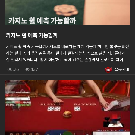
카지노 휠 예측 가능할까
카지노 휠 예측 가능할까카지노를 대표하는 게임 가운데 하나인 룰렛은 회전
하는 휠과 공의 움직임을 통해 결과가 결정되는 방식으로 많은 사람들에게
잘 알려져 있습니다. 휠이 회전하고 공이 멈추는 순간까지 긴장감이 이어지
기 때문에 오랜 시간 꾸준한 인기를 얻고 있습니다. 이러한 특징 때문에 많은
등록일
조회
등록자
06.26
437
슬롯시대
이용자들은 휠의 움직임을 자세히 관찰하며 일정한 규칙이나 패턴이 존재하
는지 궁금해하기도 합니다. 특히 이전 결과를 분석하거나 휠의 회전 방향을
살펴보면서 다음 결과를 예측할 수 있을 것이라는 이야기도 자주 등장합니
다.하지만 카지노 휠을 이해하기 …