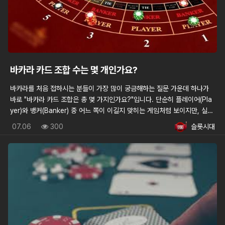
바카라 카드 조합 수는 몇 개인가요?
바카라를 처음 접하시는 분들이 가장 많이 궁금해하는 질문 가운데 하나가
바로 "바카라 카드 조합은 총 몇 가지인가요?"​입니다. 단순히 플레이어(Pla
yer)와 뱅커(Banker) 중 어느 쪽이 이길지 맞히는 게임처럼 보이지만, 실제
바카라는 수학적인 확률과 카드 조합이 매우 정교하게 설계되어 있는 카드
등록일
조회
등록자
07.06
300
슬롯시대
게임입니다.슬롯커뮤니티 슬롯시대를 운영하면서 많은 회원분들과 이야기를
나눠보면 "바카라는 운만 좋은 사람이 이기는 게임 아닌가요?"라는 질문도
자주 받습니다. 하지만 바카라의 구조를 조금만 이해해 보면 단순한 운에만
의존하는 게임이…