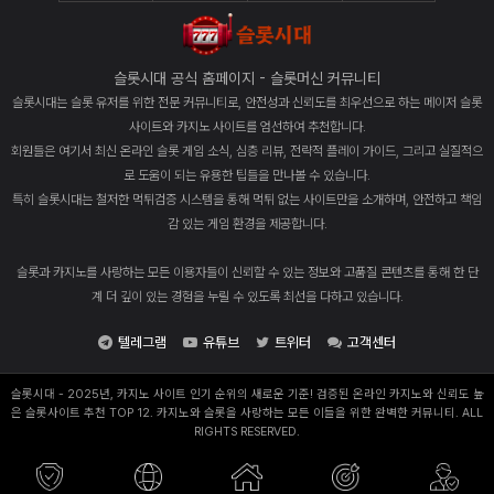
슬롯시대 공식 홈페이지 -
슬롯머신 커뮤니티
슬롯시대는 슬롯 유저를 위한 전문 커뮤니티로, 안전성과 신뢰도를 최우선으로 하는 메이저 슬롯
사이트와 카지노 사이트를 엄선하여 추천합니다.
회원들은 여기서 최신 온라인 슬롯 게임 소식, 심층 리뷰, 전략적 플레이 가이드, 그리고 실질적으
로 도움이 되는 유용한 팁들을 만나볼 수 있습니다.
특히 슬롯시대는 철저한 먹튀검증 시스템을 통해 먹튀 없는 사이트만을 소개하며, 안전하고 책임
감 있는 게임 환경을 제공합니다.
슬롯과 카지노를 사랑하는 모든 이용자들이 신뢰할 수 있는 정보와 고품질 콘텐츠를 통해 한 단
계 더 깊이 있는 경험을 누릴 수 있도록 최선을 다하고 있습니다.
텔레그램
유튜브
트위터
고객센터
슬롯시대 - 2025년, 카지노 사이트 인기 순위의 새로운 기준! 검증된 온라인 카지노와 신뢰도 높
은 슬롯사이트 추천 TOP 12. 카지노와 슬롯을 사랑하는 모든 이들을 위한 완벽한 커뮤니티. ALL
RIGHTS RESERVED.