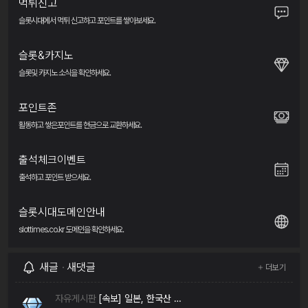
먹튀신고
슬롯시대에서 먹튀 신고하고 포인트를 쌓아보세요.
슬롯&카지노
슬롯및 카지노 소식을 확인하세요.
포인트존
활동하고 쌓은포인트를 현금으로 교환하세요.
출석체크이벤트
출석하고 포인트 받으세요.
슬롯시대도메인안내
slottimes.co.kr 도메인을 확인하세요.
새글
새댓글
더보기
자유게시판
한강으로 오세요 소주 한잔 하게 ㅋ