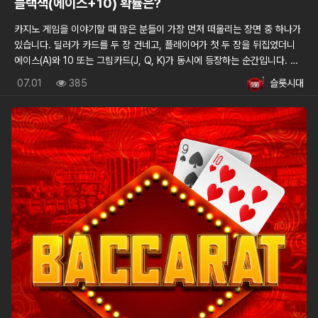
블랙잭(에이스+10) 확률은?
카지노 게임을 이야기할 때 많은 분들이 가장 먼저 떠올리는 장면 중 하나가
있습니다. 딜러가 카드를 두 장 건네고, 플레이어가 첫 두 장을 뒤집었더니
에이스(A)와 10 또는 그림카드(J, Q, K)가 동시에 등장하는 순간입니다. 흔
히 “블랙잭이 터졌다”고 표현하는 바로 그 장면입니다.블랙잭은 단순히 21
등록일
조회
등록자
07.01
385
슬롯시대
점을 만드는 것이 아니라, 시작 두 장으로 완성되는 특별한 조합입니다. 일반
적으로 일반 승리보다 높은 배당이 적용되기 때문에 많은 플레이어들이 가장
기대하는 결과이기도 합니다.그렇다면 실제 확률은 얼마나 될까요? 6덱과
8덱에서는 …