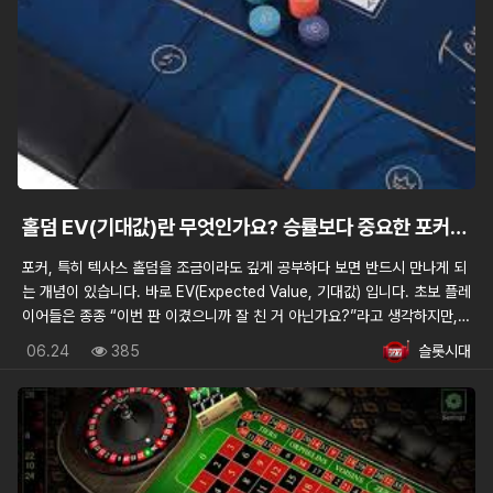
홀덤 EV(기대값)란 무엇인가요? 승률보다 중요한 포커…
포커, 특히 텍사스 홀덤을 조금이라도 깊게 공부하다 보면 반드시 만나게 되
는 개념이 있습니다. 바로 EV(Expected Value, 기대값) 입니다. 초보 플레
이어들은 종종 “이번 판 이겼으니까 잘 친 거 아닌가요?”라고 생각하지만,
실제로 실력이 좋은 플레이어들은 결과보다 EV가 높은 선택을 했는지를 더
등록일
조회
등록자
06.24
385
슬롯시대
중요하게 봅니다.슬롯커뮤니티 슬롯시대에서도 꾸준히 강조하는 내용 중 하
나가 바로 이 기대값 개념입니다. 단기 결과에 흔들리지 않고 장기적인 수익
구조를 이해하려면 EV를 정확하게 이해해야 합니다.이번 글에서는 홀덤 EV
의 의미부…