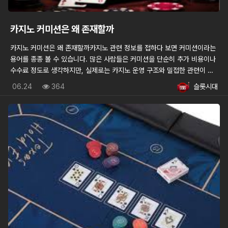
카지노 커미션은 왜 존재할까
카지노 커미션은 왜 존재할까카지노 관련 정보를 접하다 보면 커미션이라는
용어를 종종 볼 수 있습니다. 많은 사람들은 커미션을 단순히 추가 비용이나
수수료 정도로 생각하지만, 실제로는 카지노 운영 구조와 밀접한 관련이 있
는 개념입니다. 커미션은 특정 서비스나 거래 과정에서 발생하는 일정한 비
등록일
조회
등록자
06.24
364
슬롯시대
용 또는 운영상 필요한 요소를 의미하는 경우가 많습니다. 카지노 환경에서
도 다양한 형태의 커미션이 존재할 수 있으며, 이는 카지노가 원활하게 운영
되기 위한 구조의 일부로 이해할 수 있습니다.특히 카지노는 단순히 게임만
제공하는 공간이 아니라 다양한…