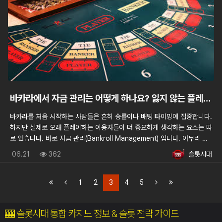
다 빠르고 효율적인 진행이 가능합니다.또한 칩은 카지노 내부에서 사용되는
전용 수단이라는 특징을 가지…
바카라에서 자금 관리는 어떻게 하나요? 잃지 않는 플레…
바카라를 처음 시작하는 사람들은 흔히 승률이나 배팅 타이밍에 집중합니다.
하지만 실제로 오래 플레이하는 이용자들이 더 중요하게 생각하는 요소는 따
로 있습니다. 바로 자금 관리(Bankroll Management) 입니다. 아무리 좋
은 흐름을 타더라도 관리 없이 베팅하면 짧은 시간 안에 자금이 소진될 수 있
등록일
조회
등록자
06.21
362
슬롯시대
고, 반대로 평범한 결과에서도 관리가 잘 되면 플레이 지속성이 높아집니다.
이번 슬롯시대 글에서는 바카라에서 자금 관리를 어떻게 해야 하는지, 실제
플레이에서 적용 가능한 기준들을 중심으로 정리해보겠습니다.바카라 자금
(first)
(current)
(next)
(last)
1
2
3
4
5
관리란? 왜 승…
🎰 슬롯시대 통합 카지노 정보 & 슬롯 전략 가이드