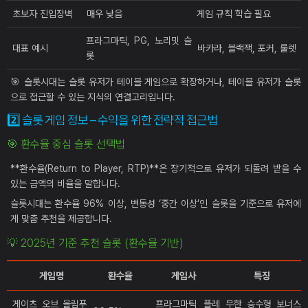
초보자 진입장벽
매우 낮음
게임 규칙 학습 필요
프라그마틱, PG, 노리밋 슬
대표 예시
바카라, 블랙잭, 포커, 룰렛
롯
🎯 슬롯시대는 슬롯 유저가 테이블 게임으로 확장하거나, 테이블 유저가 슬롯
으로 접근할 수 있는 지식의 연결고리입니다.
2️⃣ 슬롯 게임 정보 – 수익을 위한 전략적 접근법
🎯 환수율 중심 슬롯 선택법
**환수율(Return to Player, RTP)**은 장기적으로 유저가 되돌려 받을 수
있는 금액의 비율을 말합니다.
슬롯시대는 환수율 96% 이상, 변동성 ‘중간 이상’인 슬롯을 기준으로 유저에
게 맞춤 추천을 제공합니다.
💡 2025년 기준 추천 슬롯 (환수율 기반)
게임명
환수율
게임사
특징
게이츠 오브 올림푸
프라그마틱 플레
무한 승수형 보너스