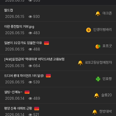
2026.06.15
555
월드컵
등록자
마크존
등록일
조회
2026.06.15
930
이란 종전합의 거부.jpg
등록자
인생이삥바리
등록일
조회
2026.06.15
483
일본이 32강가도 암울한 이유
등록자
호프굿
등록일
조회
2026.06.15
488
[속보]실업급여 '역대최대' 바닥드러낸 고용보험
등록자
로또2등당첨예정자
등록일
조회
2026.06.15
664
드디어 롯데 자이언츠 1위 달성!
등록자
민호짱
등록일
조회
2026.06.15
539
설빙~신메뉴~
등록자
슬롯20
등록일
조회
2026.06.14
489
평양 신축 아파트 근황
등록자
한방대박
등록일
조회
2026.06.14
521