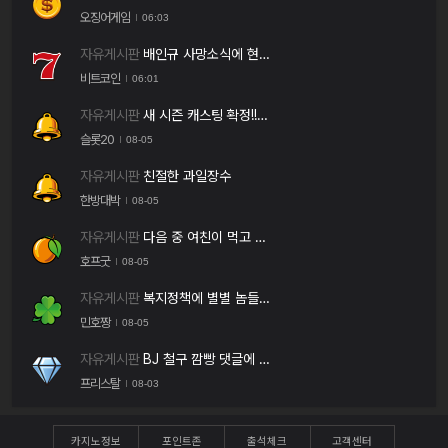
오징어게임
장PD
06:03
07-26
자유게시판
배인규 사망소식에 현명하게 대처한 고기남자
비트코인
06:01
자유게시판
새 시즌 캐스팅 확정!!! (강호동님 없음..) ㅠ
슬롯20
08-05
자유게시판
친절한 과일장수
한방대박
08-05
자유게시판
다음 중 여친이 먹고 싶은건?
호프굿
08-05
자유게시판
복지정책에 별별 놈들이 꼬이는 이유....
민호짱
08-05
자유게시판
BJ 철구 깜빵 댓글에 전 아내 외질혜 반응
프리스탈
08-03
카지노정보
포인트존
출석체크
고객센터