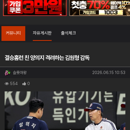
커뮤니티
자유게시판
출석체크
결승홈런 친 양의지 격려하는 김원형 감독
작성자 정보
작성
작성일
슬롯마왕
2026.06.15 10:53
컨텐츠 정보
조회
추천
554
0
본문