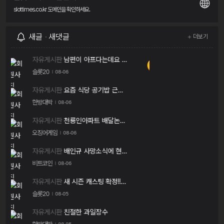
slottimes.co.kr 도메인을 확인하세요.
새글
새댓글
더보기
자유게시판
남편이 아프다는데요 프라이버시때메 말하긴 좀 그렇고..
자유게시판
한강으로
슬롯20
장PD
08-06
07-26
자유게시판
요즘 식당 공기밥 근황 ㅎㄷㄷㄷㄷㄷ
한방대박
08-06
자유게시판
천룡인아파트 배달논란이 우스워지는 진짜 부자아파트
오징어게임
08-06
자유게시판
배인규 사망소식에 현명하게 대처한 고기남자
비트코인
08-06
자유게시판
새 시즌 캐스팅 확정!!! (강호동님 없음..) ㅠ
슬롯20
08-05
자유게시판
친절한 과일장수