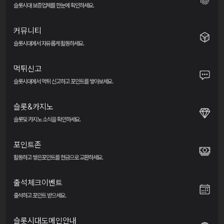
슬롯시대 보증업체를 한눈에 확인하세요.
★ 먹튀·짝퉁 슬롯사이트 간단 조회 가이드 ★
공지
커뮤니티
슬롯시대에서 자유롭게 활동하세요.
먹튀신고
슬롯시대에서 먹튀 신고하고 포인트를 쌓아보세요.
슬롯&카지노
슬롯및 카지노 소식을 확인하세요.
포인트존
활동하고 쌓은포인트를 현금으로 교환하세요.
출석체크이벤트
출석하고 포인트 받으세요.
슬롯시대도메인안내