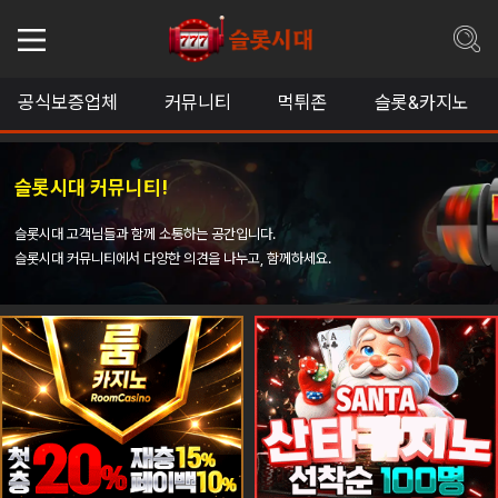
검
메뉴
공식보증업체
커뮤니티
먹튀존
슬롯&카지노
메인 메뉴
슬롯시대 커뮤니티!
슬롯시대 고객님들과 함께 소통하는 공간입니다.
슬롯시대 커뮤니티에서 다양한 의견을 나누고, 함께하세요.