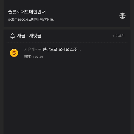
슬롯시대도메인안내
slottimes.co.kr 도메인을 확인하세요.
새글
새댓글
더보기
자유게시판
[속보] 일본, 한국산 철강에 최대 55.3% 관세 적용
자유게시판
한강으로
프리스탈
장PD
00:18
07-26
자유게시판
삼전닉스 근황
아부지
00:14
자유게시판
남편이 아프다는데요 프라이버시때메 말하긴 좀 그렇고..
슬롯20
08-06
자유게시판
요즘 식당 공기밥 근황 ㅎㄷㄷㄷㄷㄷ
한방대박
08-06
자유게시판
천룡인아파트 배달논란이 우스워지는 진짜 부자아파트
오징어게임
08-06