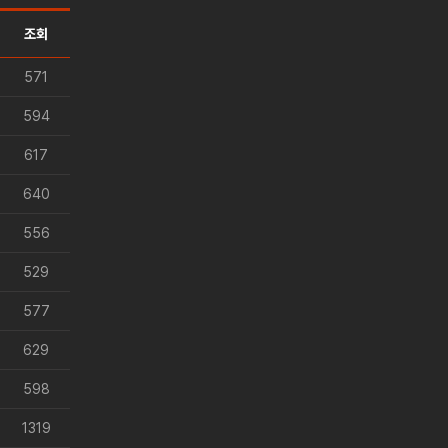
게시판 검색
조회
조회
571
조회
594
조회
617
조회
640
조회
556
조회
529
조회
577
조회
629
조회
598
조회
1319