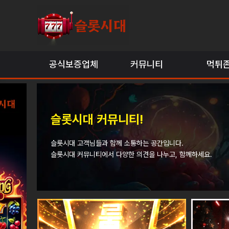
메인 메뉴
공식보증업체
커뮤니티
먹튀
슬롯시대 커뮤니티!
슬롯시대 고객님들과 함께 소통하는 공간입니다.
슬롯시대 커뮤니티에서 다양한 의견을 나누고, 함께하세요.