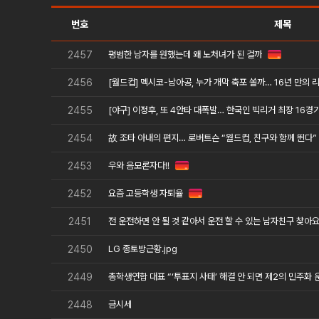
번호
제목
번호
2457
평범한 남자를 원했는데 왜 노처녀가 된 걸까
번호
2456
[월드컵] 멕시코-남아공, 누가 개막 축포 쏠까… 16년 만의
번호
2455
[야구] 이정후, 또 4안타 대폭발… 한국인 빅리거 최장 16경
번호
2454
故 조타 아내의 편지… 로버트슨 “월드컵, 친구와 함께 뛴다”
번호
2453
우와 음모론자다!!
번호
2452
요즘 고등학생 자퇴율
번호
2451
전 운전하면 안 될 것 같아서 운전 할 수 있는 남자친구 찾아요.
번호
2450
LG 종토방근황.jpg
번호
2449
총학생연합 대표 “‘투표지 사태’ 해결 안 되면 제2의 민주화 
번호
2448
금시세