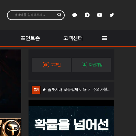
1
포인트존
고객센터
★ 먹튀·짝퉁 슬롯사이트 간단 조회 가이드 ★
공지
로그인
회원가입
★ 슬롯시대 보증업체 이용 시 주의사항 ★
공지
슬롯시대 서버 개선 및 업데이트 진행
공지
슬롯시대 텔레그렘 고객센터 안내
공지
★ 먹튀·짝퉁 슬롯사이트 간단 조회 가이드 ★
공지