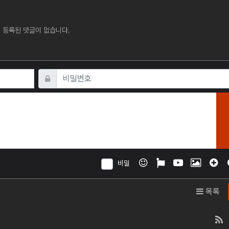
등록된 댓글이 없습니다.
필수
비밀번호
이모티콘
폰트어썸
동영상
이미지
댓
비밀
목록