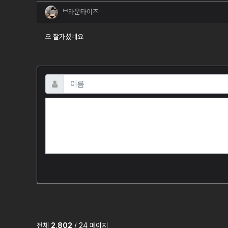
브라운타이즈님의 댓글
브라운타이즈
오 잘가셨네요
댓글쓰기
필수
이름
전체
2,802
/ 24 페이지