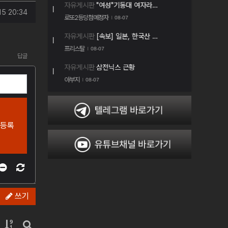
자유게시판
"여성"기동대 여자라서 위험하니깐 야근근무 제외.jpg
15 20:34
로또2등당첨예정자
08-07
자유게시판
[속보] 일본, 한국산 철강에 최대 55.3% 관세 적용
프리스탈
08-07
답글
자유게시판
삼전닉스 근황
아부지
08-07
등록
글창 늘이기
댓글창 줄이기
새 댓글 작성
쓰기
RSS
게시물 정렬