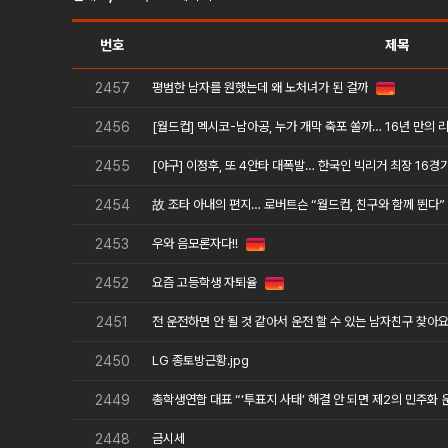
번호
제목
번호
2457
평범한 남자를 원했는데 왜 노처녀가 된 걸까
번호
2456
[월드컵] 멕시코-남아공, 누가 개막 축포 쏠까… 16년 만의
번호
2455
[야구] 이정후, 또 4안타 대폭발… 한국인 빅리거 최장 16경
번호
2454
故 조타 아내의 편지… 로버트슨 “월드컵, 친구와 함께 뛴다”
번호
2453
우와 음모론자다!!
번호
2452
요즘 고등학생 자퇴율
번호
2451
전 운전하면 안 될 것 같아서 운전 할 수 있는 남자친구 찾아요.
번호
2450
LG 종토방근황.jpg
번호
2449
총학생연합 대표 “‘투표지 사태’ 해결 안 되면 제2의 민주화 
번호
2448
금시세