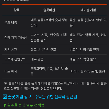
항목
슬롯머신
테이블 게임
매우 높음 (무작위 숫자 생성
중간~높음 (전략의 영향 있
운의 비중
방식)
음)
보너스 시점, 환수율 선택,
배팅 전략, 확률 계산, 심리
전략 개입 가능성
변동성 분석
전
게임 시간
짧고 반복적인 구조
비교적 긴 라운드 진행
초보자 진입장벽
매우 낮음
게임 규칙 학습 필요
프라그마틱, PG, 노리밋 슬
대표 예시
바카라, 블랙잭, 포커, 룰렛
롯
🎯 슬롯시대는 슬롯 유저가 테이블 게임으로 확장하거나, 테이블 유저가 슬롯
으로 접근할 수 있는 지식의 연결고리입니다.
2️⃣ 슬롯 게임 정보 – 수익을 위한 전략적 접근법
🎯 환수율 중심 슬롯 선택법