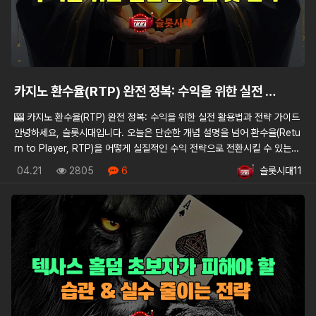
카지노 환수율(RTP) 완전 정복: 수익을 위한 실전 …
🎰 카지노 환수율(RTP) 완전 정복: 수익을 위한 실전 활용법과 전략 가이드
안녕하세요, 슬롯시대입니다. 오늘은 단순한 개념 설명을 넘어 환수율(Retu
rn to Player, RTP)을 어떻게 실질적인 수익 전략으로 전환시킬 수 있는
지, 게임 선택과 자금 관리에 어떻게 반영할 수 있는지를 최신 정보와 함께
댓글
등록일
조회
6
등록자
04.21
2805
슬롯시대11
알려드립니다. ✅ 1. 환수율(RTP)이란 무엇인가? — 카지노의 수익 구조 파
헤치기 환수율(RTP)이란, 카지노 게임에서 플레이어가 베팅한 금액 중 일정
비율이 다시 돌려받는 구조를 말합니다. 이 수치는 보통 백분율로 표현되…