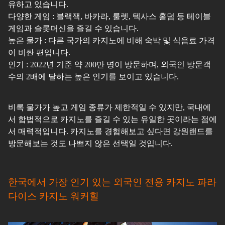
유하고 있습니다
.
다양한 게임
:
블랙잭
,
바카라
,
룰렛
,
텍사스 홀덤 등 테이블
게임과 슬롯머신을 즐길 수 있습니다
.
높은 물가
:
다른 국가의 카지노에 비해 숙박 및 식음료 가격
이 비싼 편입니다
.
인기
: 2022
년 기준 약
200
만 명이 방문하며
,
외국인 방문객
수의
2
배에 달하는 높은 인기를 보이고 있습니다
.
비록 물가가 높고 게임 종류가 제한적일 수 있지만
,
국내에
서 합법적으로 카지노를 즐길 수 있는 유일한 곳이라는 점에
서 매력적입니다
.
카지노를 경험해보고 싶다면 강원랜드를
방문해보는 것도 나쁘지 않은 선택일 것입니다
.
한국에서 가장 인기 있는 외국인 전용 카지노 파라
다이스 카지노 워커힐