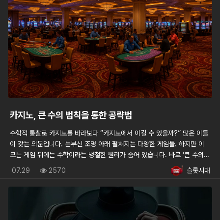
카지노, 큰 수의 법칙을 통한 공략법
수학적 통찰로 카지노를 바라보다 “카지노에서 이길 수 있을까?” 많은 이들
이 갖는 의문입니다. 눈부신 조명 아래 펼쳐지는 다양한 게임들. 하지만 이
모든 게임 뒤에는 수학이라는 냉철한 원리가 숨어 있습니다. 바로 ‘큰 수의
법칙(Law of Large Numbers)’이죠. 1. 큰 수의 법칙이란 무엇인가? ‘큰
등록일
조회
등록자
07.29
2570
슬롯시대
수의 법칙’은 확률 이론에서 가장 기본이 되는 개념으로, 스위스 수학자 야코
프 베르누이에 의해 정립되었습니다. 이 법칙은 “시행 횟수가 많아질수록 결
과는 이론적 확률에 수렴한다”는 의미를 갖습니다. 공정한 동전을 던졌을
때…