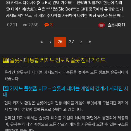
🎲 카지노 다이사이(Sic Bo) 완벽 가이드! – 전략과 확률까지 한눈에 정리
🎲 다이사이(大細), 혹은 **식보(Sic Bo)**는 고대 중국에서 유래한 인기
카지노 게임으로, 세 개의 주사위를 사용하여 다양한 베팅 옵션과 높은 배당
률을 제공합니다. 오늘날 마카오, 라스베이거스, 온라인 카지노에서 널리 사
댓글
등록일
조회
3
등록자
02.21
2789
슬롯시대11
랑받는 게임이며, 빠른 진행과 짜릿한 긴장감으로 많은 플레이어들의 관심을
받고 있습니다. 이 가이드에서는 다이사이의 기본 규칙, 주요 베팅 종류, 확
률, 배당률, 전략적 베팅 방법까지 상세히 다룰 예정이니, 초보자부터 고급
(first)
(previous)
(current)
(last)
26
27
플레…
🎰 슬롯시대 통합 카지노 정보 & 슬롯 전략 가이드
온라인 슬롯부터 테이블 카지노까지 – 승률을 높이는 모든 정보는 슬롯시대에
있습니다
1️⃣ 카지노 플랫폼 비교 – 슬롯과 테이블 게임의 경계가 사라진 시
대
현대 카지노 환경은 슬롯머신과 전통 테이블 게임이 뚜렷하게 구분되던 과거에
서 벗어나, 혼합형 플랫폼으로 진화하고 있습니다.
온라인 카지노에서는 슬롯과 테이블 게임이 하나의 화면에서 통합되어 제공되
며, 유저는 하나의 계정으로 모든 장르의 게임을 자유롭게 오갈 수 있는 구조를
경험하고 있습니다.