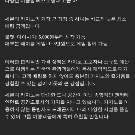
다양한 미슐랭 레스토랑과 고급 바
세븐럭 카지노의 가장 큰 장점 중 하나는 비교적 낮은 최소
베팅 금액입니다
룰렛
,
다이사이
: 5,000
원부터 시작 가능
대부분 테이블 게임
: 1~3
만원으로 게임 참여 가능
이러한 합리적인 가격 정책은 카지노 초보자나 소규모 예산
으로 여행하는 외국인 관광객들에게 특히 매력적으로 다가
옵니다
.
고액 베팅을 하지 않아도 충분히 카지노의 즐거움을
경험할 수 있는 점이 이곳의 큰 강점입니다
.
세븐럭 카지노는 단순한 도박 공간이 아닌 종합적인 엔터테
인먼트 공간으로서의 가치를 지니고 있습니다
.
카지노를 이
용하지 않는 동반자도 드래곤시티 내의 다양한 시설을 즐길
수 있어 그룹 여행객들에게 특히 추천할 만합니다
.