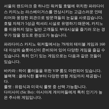
서울의 랜드마크 중 하나인 워커힐 호텔에 위치한 파라다이
스 카지노는 라스베이거스를 연상시키는 고급스러운 인테
리어와 웅장한 외관으로 방문객들의 눈길을 사로잡습니다
.
호텔 자체가
5
성급 럭셔리 시설로 유명하기 때문에
,
카지노
를 이용하지 않는 일반 고객들도 부대시설을 즐기러 오는 경
우가 많을 정도로 완성도가 높습니다
.
파라다이스 카지노 워커힐에서는
79
개의 테이블 게임과
160
대 이상의 슬롯머신이 준비되어 있어 다양한 게임을 즐길 수
있습니다
.
특히 인기 있는 게임으로는 다음과 같은 것들이
있습니다
.
바카라
:
하이 롤러들을 위한
VIP
룸도 마련되어 있습니다
.
블랙잭
:
클래식한 룰부터 다양한 변형 게임까지 제공됩니
다
.
룰렛
:
유럽식과 미국식 룰렛 중 선택 가능합니다
.
다이사이
(Sic Bo) :
아시아계 게이머들에게 특히 인기가 높
은 주사위 게임입니다
.