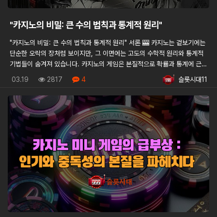
"카지노의 비밀: 큰 수의 법칙과 통계적 원리"
"카지노의 비밀: 큰 수의 법칙과 통계적 원리" 서론 🎰 카지노는 겉보기에는
단순한 오락의 장처럼 보이지만, 그 이면에는 고도의 수학적 원리와 통계적
기법들이 숨겨져 있습니다. 카지노의 게임은 본질적으로 확률과 통계에 근거
하여 설계되어 있으며, 이로 인해 플레이어와 카지노 간의 승패는 무작위성
댓글
등록일
조회
4
등록자
03.19
2817
슬롯시대11
을 넘어서 통제된 확률적 과정에 의해 좌우됩니다. 그 중에서도 큰 수의 법칙
(Law of Large Numbers) 은 카지노 운영의 핵심적인 원리로 작용하며,
게임의 결과에 큰 영향을 미칩니다. 본 글에서는 큰 수의 법칙이 카지노 게임
에 어떻…