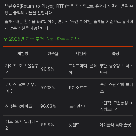
**환수율(Return to Player, RTP)**은 장기적으로 유저가 되돌려 받을 수
있는 금액의 비율을 말합니다.
슬롯시대는 환수율 96% 이상, 변동성 ‘중간 이상’인 슬롯을 기준으로 유저에
게 맞춤 추천을 제공합니다.
💡 2025년 기준 추천 슬롯 (환수율 기반)
게임명
환수율
게임사
특징
게이츠 오브 올림푸
프라그마틱 플레
무한 승수형 보너스
96.5%
스
이
제공
라이즈 오브 사무라
프리 스핀 강화 보너
97.03%
PG 소프트
이 3
스
극단적 고변동성 +
산 퀜틴 x웨이즈
96.03%
노리밋시티
슈퍼보너스
데드 오어 얼라이브
96.8%
넷엔트
하이롤러 특화 슬롯
2