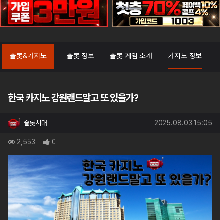
슬롯&카지노
슬롯 정보
슬롯 게임 소개
카지노 정보
한국 카지노 강원랜드말고 또 있을가?
작성자 정보
작성
작성일
슬롯시대
2025.08.03 15:05
컨텐츠 정보
조회
추천
2,553
0
본문