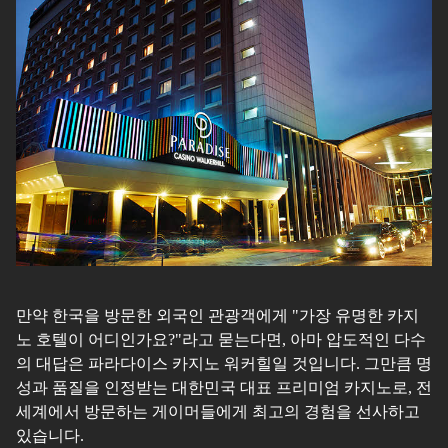
만약 한국을 방문한 외국인 관광객에게
"
가장 유명한 카지
노 호텔이 어디인가요
?"
라고 묻는다면
,
아마 압도적인 다수
의 대답은 파라다이스 카지노 워커힐일 것입니다
.
그만큼 명
성과 품질을 인정받는 대한민국 대표 프리미엄 카지노로
,
전
세계에서 방문하는 게이머들에게 최고의 경험을 선사하고
있습니다
.