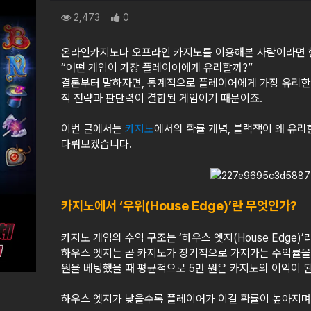
컨텐츠 정보
조회
추천
2,473
0
온라인카지노나 오프라인 카지노를 이용해본 사람이라면 한
본문
“어떤 게임이 가장 플레이어에게 유리할까?”
결론부터 말하자면, 통계적으로 플레이어에게 가장 유리한 게
적 전략과 판단력이 결합된 게임이기 때문이죠.
이번 글에서는
카지노
에서의 확률 개념, 블랙잭이 왜 유
다뤄보겠습니다.
카지노에서 ‘우위(House Edge)’란 무엇인가?
카지노 게임의 수익 구조는 ‘하우스 엣지(House Edge)
하우스 엣지는 곧 카지노가 장기적으로 가져가는 수익률을 
원을 베팅했을 때 평균적으로 5만 원은 카지노의 이익이 
하우스 엣지가 낮을수록 플레이어가 이길 확률이 높아지며, 