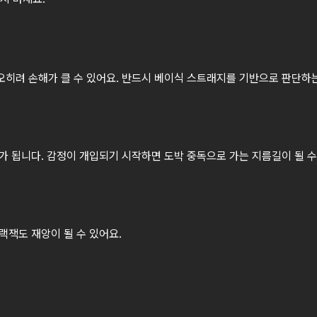
오히려 손해가 클 수 있어요. 반드시 베이식 스트래지를 기반으로 판단하
가 됩니다. 감정이 개입되기 시작하면 도박 중독으로 가는 지름길이 될 
랙잭도 재앙이 될 수 있어요.