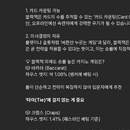
1. 카드 카운팅 가능
블랙잭은 카드의 수를 추적할 수 있는 ‘카드 카운팅(Card 
만, 오프라인에선 숙련자에게 강력한 무기가 될 수 있습니
2. 의사결정의 자유
룰렛이나 슬롯처럼 ‘버튼만 누르는 게임’과 달리, 블랙잭은
은 곧 전략을 적용할 수 있다는 뜻이고, 이는 승률에 직접
💡 블랙잭 외에도 승률 높은 카지노 게임은?
🎲 바카라 (Baccarat)
하우스 엣지: 약 1.06% (뱅커에 베팅 시)
룰이 단순하고 전략이 복잡하지 않아 입문자에게 추천
‘타이(Tie)’에 걸지 않는 게 중요
🎲 크랩스 (Craps)
하우스 엣지: 1.41% (패스라인 베팅 기준)