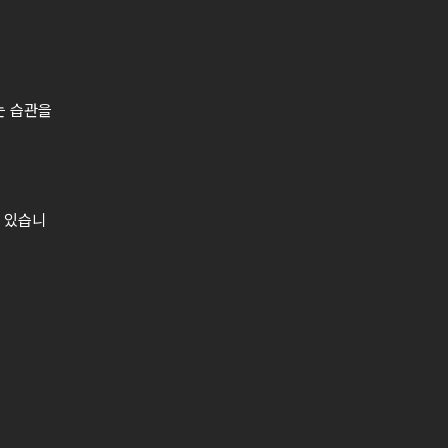
는 습관을
수 있습니