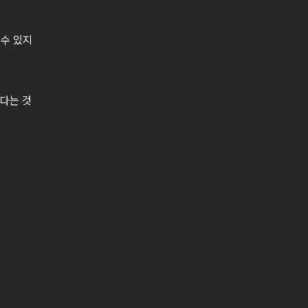
 수 있지
있다는 것