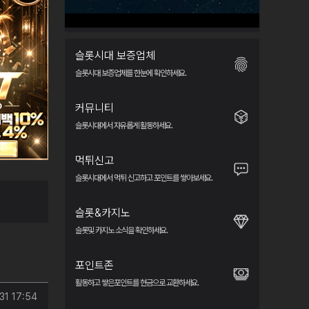
슬롯시대 보증업체
슬롯시대 보증업체를 한눈에 확인하세요.
커뮤니티
슬롯시대에서 자유롭게 활동하세요.
먹튀신고
슬롯시대에서 먹튀 신고하고 포인트를 쌓아보세요.
슬롯&카지노
슬롯및 카지노 소식을 확인하세요.
포인트존
활동하고 쌓은포인트를 현금으로 교환하세요.
31 17:54