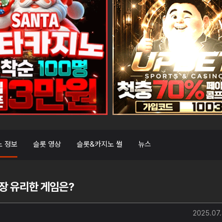
노 정보
슬롯 영상
슬롯&카지노 썰
뉴스
장 유리한 게임은?
작성일
2025.07.