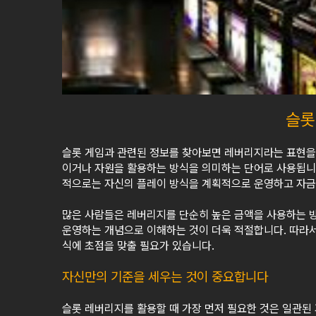
슬롯
슬롯 게임과 관련된 정보를 찾아보면 레버리지라는 표현을
이거나 자원을 활용하는 방식을 의미하는 단어로 사용됩니
적으로는 자신의 플레이 방식을 계획적으로 운영하고 자금
많은 사람들은 레버리지를 단순히 높은 금액을 사용하는 
운영하는 개념으로 이해하는 것이 더욱 적절합니다. 따라
식에 초점을 맞출 필요가 있습니다.
자신만의 기준을 세우는 것이 중요합니다
슬롯 레버리지를 활용할 때 가장 먼저 필요한 것은 일관된