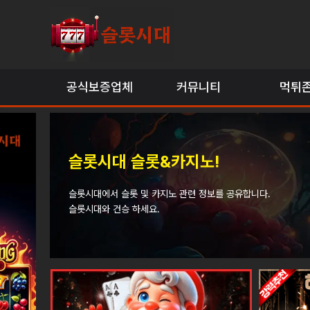
메인 메뉴
공식보증업체
커뮤니티
먹튀
슬롯시대 슬롯&카지노!
슬롯시대에서 슬롯 및 카지노 관련 정보를 공유합니다.
슬롯시대와 건승 하세요.