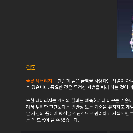
결론
슬롯 레버리지
는 단순히 높은 금액을 사용하는 개념이 아
수 있습니다. 중요한 것은 특정한 방법을 따라 하는 것이
또한 레버리지는 게임의 결과를 예측하거나 바꾸는 기술이
라서 무리한 판단보다는 일관성 있는 기준을 유지하고 게임
은 자신의 플레이 방식을 객관적으로 관리하고 계획적인 흐
는 데 도움이 될 수 있습니다.