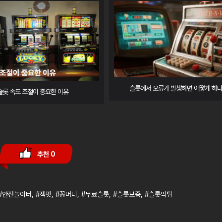
슬롯에서 오류가 발생하면 어떻게 하
슬롯 속도 조절이 중요한 이유
추천 0
추천
#안전놀이터
,
#잭팟
,
#꽁머니
,
#무료슬롯
,
#슬롯보증
,
#슬롯먹튀