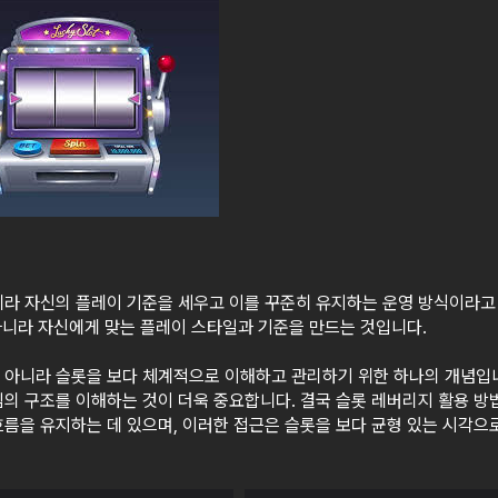
니라 자신의 플레이 기준을 세우고 이를 꾸준히 유지하는 운영 방식이라고
 아니라 자신에게 맞는 플레이 스타일과 기준을 만드는 것입니다.
 아니라 슬롯을 보다 체계적으로 이해하고 관리하기 위한 하나의 개념입니
의 구조를 이해하는 것이 더욱 중요합니다. 결국 슬롯 레버리지 활용 방
름을 유지하는 데 있으며, 이러한 접근은 슬롯을 보다 균형 있는 시각으