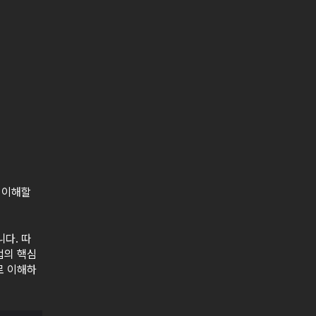
 이해할
다. 따
법의 핵심
로 이해하