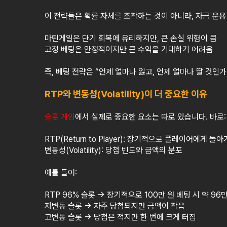
이 전략들은 확률 자체를 조작하는 것이 아니라, 자금 운용
마틴게일은 단기 회복에 유리하지만, 큰 손실 위험이 큼
고정 베팅은 안정적이지만 큰 수익을 기대하기 어려움
즉, 베팅 전략은 “언제 얼마나 잃고, 언제 얼마나 딸 것인
RTP와 변동성(Volatility)이 더 중요한 이유
슬롯 게임
에서 실제로 중요한 요소는 따로 있습니다. 바로:
RTP(Return to Player): 장기적으로 플레이어에게 돌
변동성(Volatility): 당첨 빈도와 금액의 분포
예를 들어:
RTP 96% 슬롯 → 장기적으로 100만 원 베팅 시 약 96
저변동 슬롯 → 자주 당첨되지만 금액이 작음
고변동 슬롯 → 당첨은 적지만 한 번에 크게 터짐