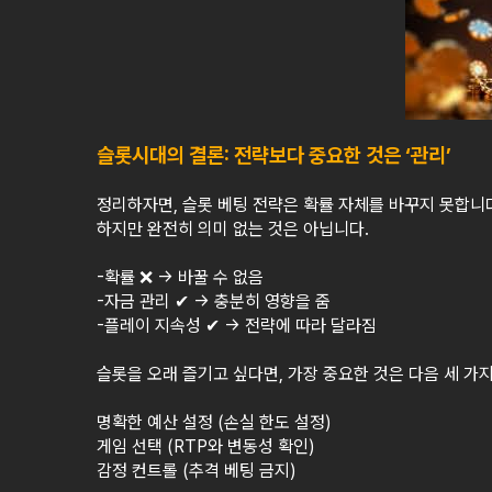
슬롯시대의 결론: 전략보다 중요한 것은 ‘관리’
정리하자면, 슬롯 베팅 전략은 확률 자체를 바꾸지 못합니
하지만 완전히 의미 없는 것은 아닙니다.
-확률 ❌ → 바꿀 수 없음
-자금 관리 ✔ → 충분히 영향을 줌
-플레이 지속성 ✔ → 전략에 따라 달라짐
슬롯을 오래 즐기고 싶다면, 가장 중요한 것은 다음 세 가
명확한 예산 설정 (손실 한도 설정)
게임 선택 (RTP와 변동성 확인)
감정 컨트롤 (추격 베팅 금지)