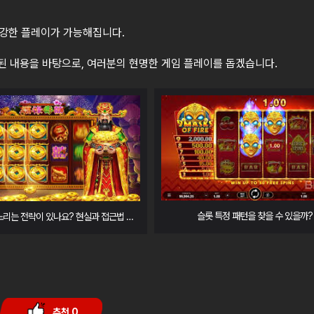
건강한 플레이가 가능해집니다.
 내용을 바탕으로, 여러분의 현명한 게임 플레이를 돕겠습니다.
슬롯 특정 패턴을 찾을 수 있을까?
슬롯 잭팟을 노리는 전략이 있나요? 현실과 접근법 정리
추천 0