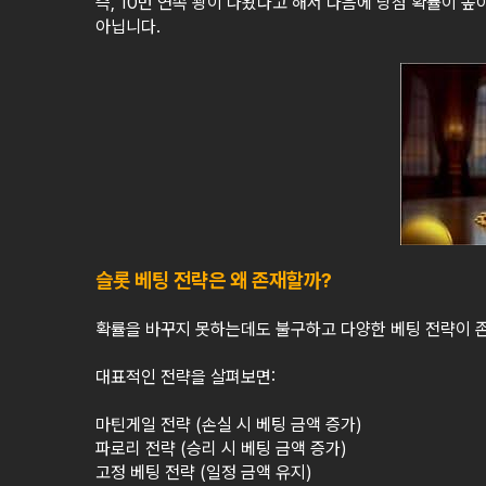
즉, 10번 연속 꽝이 나왔다고 해서 다음에 당첨 확률이 
아닙니다.
슬롯 베팅 전략은 왜 존재할까?
확률을 바꾸지 못하는데도 불구하고 다양한 베팅 전략이 존재
대표적인 전략을 살펴보면:
마틴게일 전략 (손실 시 베팅 금액 증가)
파로리 전략 (승리 시 베팅 금액 증가)
고정 베팅 전략 (일정 금액 유지)