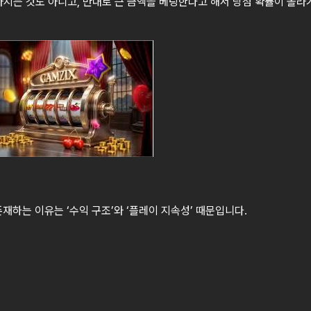
높아지는 것도 아니고, 반대로 큰 금액을 베팅한다고 해서 당첨 확률이 올라
하는 이유는 ‘수익 구조’와 ‘플레이 지속성’ 때문입니다.