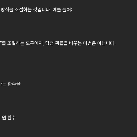
 방식을 조절하는 것입니다. 예를 들어:
가”를 조절하는 도구이지, 당첨 확률을 바꾸는 마법은 아닙니다.
아가는 환수율
만 원 환수