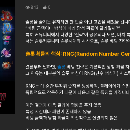
컨텐츠 정보
조회
추천
843
0
슬롯을 즐기는 유저라면 한 번쯤 이런 고민을 해봤을 겁니
본문
“베팅 금액이나 방식에 따라 당첨 확률이 달라질까?”
특히 커뮤니티에서 다양한 ‘전략’이 공유되다 보면, 마치 
서는 슬롯커뮤니티 슬롯시대의 시선으로, 슬롯 베팅 전략
슬롯 확률의 핵심: RNG(Random Number Gen
결론부터 말하면,
슬롯
베팅 전략은 기본적인 당첨 확률 자
그 이유는 대부분의 슬롯 머신이 RNG(난수 생성기) 시
RNG는 매 순간 무작위 숫자를 생성하며, 플레이어가 스핀
독립적으로 작동하기 때문에 다음과 같은 특징을 가집니다
이전 결과가 다음 결과에 영향을 주지 않음
특정 시간대나 패턴이 존재하지 않음
베팅 금액과 당첨 확률이 직접적으로 연결되지 않음