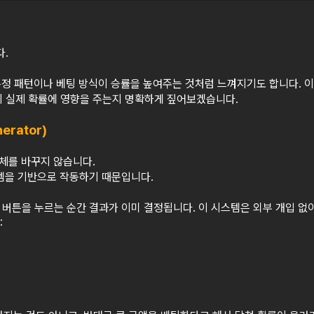
다.
특정 패턴이나 베팅 방식이 승률을 높여주는 것처럼 느껴지기도 합니다. 
이 실제 확률에 영향을 주는지 명확하게 짚어보겠습니다.
erator)
체를 바꾸지 않습니다.
스템을 기반으로 작동하기 때문입니다.
 버튼을 누르는 순간 결과가 이미 결정됩니다. 이 시스템은 외부 개입 없
: