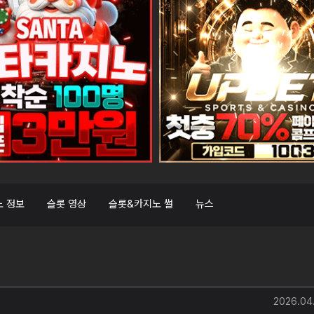
노 정보
슬롯 영상
슬롯&카지노 썰
뉴스
작성일
2026.04.