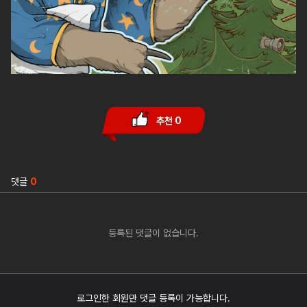
추천 0
추천
관련자료
댓글
0
등록된 댓글이 없습니다.
로그인한 회원만 댓글 등록이 가능합니다.