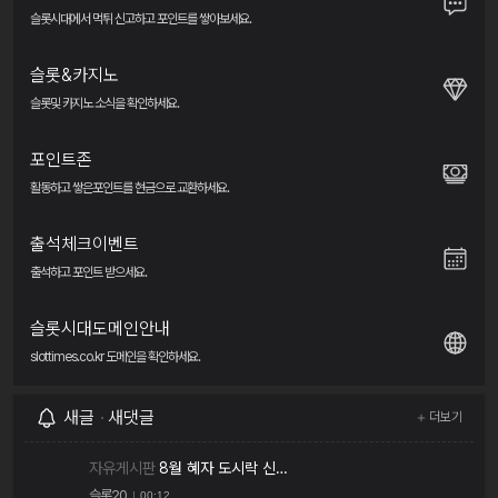
슬롯시대에서 먹튀 신고하고 포인트를 쌓아보세요.
슬롯&카지노
슬롯및 카지노 소식을 확인하세요.
포인트존
활동하고 쌓은포인트를 현금으로 교환하세요.
출석체크이벤트
출석하고 포인트 받으세요.
슬롯시대도메인안내
slottimes.co.kr 도메인을 확인하세요.
새글
새댓글
더보기
자유게시판
8월 혜자 도시락 신상 근황
자유게시판
한강으로
슬롯20
장PD
00:12
07-26