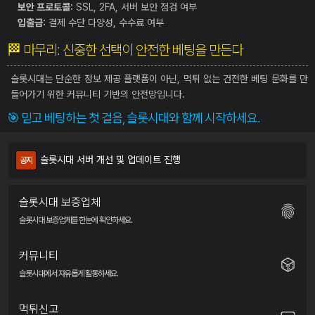
보안 프로토콜:
SSL, 2FA, 서버 보안 점검 여부
입출금:
결제 수단 다양성, 수수료 여부
🏁 마무리: 신중한 선택이 안전한 베팅을 만든다
슬롯시대는 단순한 정보 제공 플랫폼이 아닌, 먹튀 없는 건전한 베팅 문화를 만
★ 먹튀·짝퉁 슬롯사이트 간단 조회 가이드 ★
공지
들어가기 위한 커뮤니티 기반의 안전망입니다.
🎯 믿고 베팅하는 첫 걸음, 슬롯시대와 함께 시작하세요.
★ 슬롯시대 보증업체 이용 시 주의사항 ★
공지
슬롯시대 서버 개선 및 업데이트 진행
공지
슬롯시대 텔레그렘 고객센터 안내
공지
슬롯시대 보증업체
슬롯시대 보증업체를 한눈에 확인하세요.
★ 먹튀·짝퉁 슬롯사이트 간단 조회 가이드 ★
공지
커뮤니티
슬롯시대에서 자유롭게 활동하세요.
먹튀신고