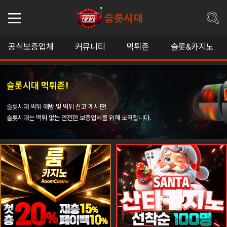
검
메뉴
공식보증업체
커뮤니티
먹튀존
슬롯&카지노
메인 메뉴
슬롯시대 먹튀존!
슬롯시대 먹튀 예방 및 먹튀 신고 게시판!
슬롯시대는 먹튀 없는 안전한 보증업체를 위해 노력합니다.