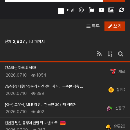
이모티콘
폰트어썸
동영상
이미지
새
비밀
목록
쓰기
전체
2,807
/ 10 페이지
RSS
게시물 
게시
건승하는 하루 되세요!
등록자
제로
등록일
조회
2026.07.10
1054
경찰청장 대행 “장윤기 사건 깊이 사죄… 국수본 직속 …
등록자
장PD
등록일
조회
2026.07.10
399
[야구] 고우석, MLB 데뷔… 한국인 30번째 빅리거
등록자
신짱구
등록일
조회
2026.07.10
402
천만원 빌린 동생이 한달 뒤 보낸 카톡
등록자
슬롯20
등록일
조회