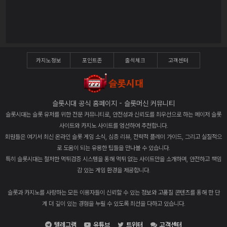
한방대박
08-08
자유게시판
현타오는 사내변호사
호프굿
08-08
카지노정보
포인트존
출석체크
고객센터
슬롯시대 공식 홈페이지 -
슬롯머신 커뮤니티
슬롯시대는 슬롯 유저를 위한 전문 커뮤니티로, 안전성과 신뢰도를 최우선으로 하는 메이저 슬롯
사이트와 카지노 사이트를 엄선하여 추천합니다.
회원들은 여기서 최신 온라인 슬롯 게임 소식, 심층 리뷰, 전략적 플레이 가이드, 그리고 실질적으
로 도움이 되는 유용한 팁들을 만나볼 수 있습니다.
특히 슬롯시대는 철저한 먹튀검증 시스템을 통해 먹튀 없는 사이트만을 소개하며, 안전하고 책임
감 있는 게임 환경을 제공합니다.
슬롯과 카지노를 사랑하는 모든 이용자들이 신뢰할 수 있는 정보와 고품질 콘텐츠를 통해 한 단
계 더 깊이 있는 경험을 누릴 수 있도록 최선을 다하고 있습니다.
텔레그램
유튜브
트위터
고객센터