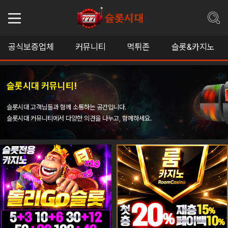
검
메뉴
공식보증업체
커뮤니티
먹튀존
슬롯&카지노
메인 메뉴
슬롯시대 커뮤니티!
슬롯시대 고객님들과 함께 소통하는 공간입니다.
슬롯시대 커뮤니티에서 다양한 의견을 나누고, 함께하세요.