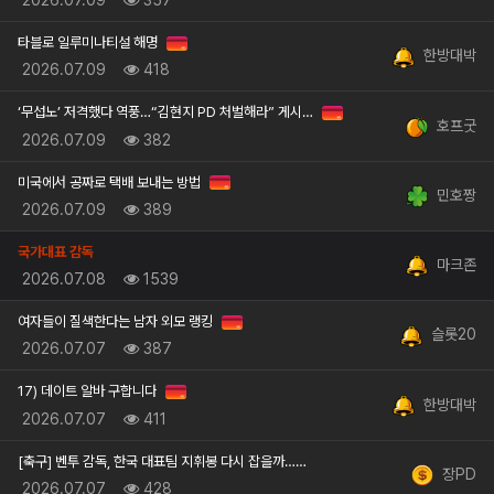
2026.07.09
357
타블로 일루미나티설 해명
등록자
한방대박
등록일
조회
2026.07.09
418
‘무섭노’ 저격했다 역풍…“김현지 PD 처벌해라” 게시…
등록자
호프굿
등록일
조회
2026.07.09
382
미국에서 공짜로 택배 보내는 방법
등록자
민호짱
등록일
조회
2026.07.09
389
국가대표 감독
등록자
마크존
등록일
조회
2026.07.08
1539
여자들이 질색한다는 남자 외모 랭킹
등록자
슬롯20
등록일
조회
2026.07.07
387
17) 데이트 알바 구합니다
등록자
한방대박
등록일
조회
2026.07.07
411
[축구] 벤투 감독, 한국 대표팀 지휘봉 다시 잡을까……
등록자
장PD
등록일
조회
2026.07.07
428