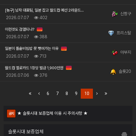
[농구] 남자 대표팀, 일본 잡고 월드컵 예선 2라운드…
등록자
신짱구
등록일
조회
2026.07.07
402
이런것도 검열되나?
등록자
프리스탈
등록일
조회
2026.07.07
388
일본이 돌솥비빔밥 못 뺏어가는 이유
등록자
아부지
등록일
조회
2026.07.07
713
월드컵 옐로카드 1장당 벌금 1,900만원
등록자
슬롯20
등록일
조회
2026.07.06
376
★ 먹튀·짝퉁 슬롯사이트 간단 조회 가이드 ★
공지
(first)
(previous)
(current)
(next)
(last)
6
7
8
9
10
★ 슬롯시대 보증업체 이용 시 주의사항 ★
공지
슬롯시대 서버 개선 및 업데이트 진행
공지
슬롯시대 텔레그렘 고객센터 안내
공지
슬롯시대 보증업체