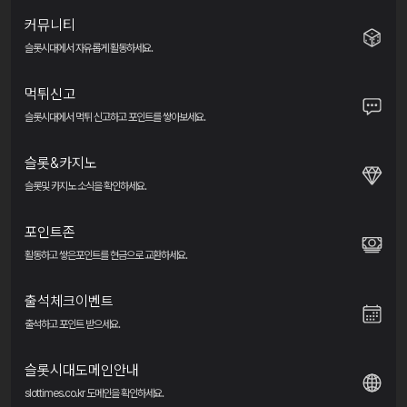
커뮤니티
★ 먹튀·짝퉁 슬롯사이트 간단 조회 가이드 ★
공지
슬롯시대에서 자유롭게 활동하세요.
먹튀신고
슬롯시대에서 먹튀 신고하고 포인트를 쌓아보세요.
슬롯&카지노
슬롯및 카지노 소식을 확인하세요.
포인트존
활동하고 쌓은포인트를 현금으로 교환하세요.
출석체크이벤트
출석하고 포인트 받으세요.
슬롯시대도메인안내
slottimes.co.kr 도메인을 확인하세요.