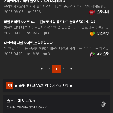
온라인카지노 먹튀 발생 시 이렇게 대처하세요
온라인카지노의 인기가 높아지면서, 다양한 종류의 사기와 먹튀 사례도 함께 증가하고 있습니다. 특히 국내에서는 온라인카지노 자체가 불법으로 간주되는 경우가 많아, 피해를 입어도 제대로 된 법적 보호를 받기 어려운 실정입니다. 이에 따라 본 글에서는 온라인 카지노 먹튀가 발생했을 때 대처하는 요령과 사전에 이를 예방할 수 있는 방법을 상세히 소개하고자 합니다.…
등록일
조회
등록자
2025.08.06
2536
슬롯시대
버팔로 먹튀 사이트 후기 – 전화로 게임 유도하고 결국 650만원 먹튀
처음엔 그냥 다른 사이트들처럼 평범한 줄 알았습니다.‘버팔로’라는 이름의 카지노 사이트를 이용하게 된 건, 지인이 괜찮다고 해서였어요.일단 100만원 충전하고 게임했는데, 초반에 다 잃었죠.그래도 뭔가 아쉬워서 다시 100만원 더 충전해서 다시 시작했습니다.그런데 한참 플레이하던 중에 갑자기 전화가 왔습니다."에볼루션의 코스바, 엠퍼러, 스피드 A, C 방…
등록일
조회
댓글
등록자
2025.04.15
1847
6
종민이형
대한민국 사설 사이트,,;; 먹튀입니다.
"대한민국"이라는 신성한 이름을 대문에 내걸고 사람들 돈을 빨아먹는 파렴치한 먹튀 사이트를 신고합니다.저는 80만원으로 시작해서 피 말리는 배팅 끝에 겨우겨우 240만원까지 만들었습니다.기분 좋게 환전 신청했더니? 갑자기 태도를 돌변하면서 이 핑계 저 핑계 대더군요.무슨 양방 배팅이라고 하더니, 그래서 정확히 어떤 게임이 양방인지 물어봤습니다.그런데 돌아오…
등록일
조회
댓글
등록자
2025.04.10
1828
3
미남슬롯
(current)
1
★ 먹튀·짝퉁 슬롯사이트 간단 조회 가이드 ★
공지
★ 슬롯시대 보증업체 이용 시 주의사항 ★
공지
슬롯시대 서버 개선 및 업데이트 진행
공지
슬롯시대 보증업체
슬롯시대 보증업체를 한눈에 확인하세요.
슬롯시대 텔레그렘 고객센터 안내
공지