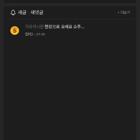
새글
새댓글
더보기
자유게시판
한강으로 오세요 소주 한잔 하게 ㅋ
장PD
07-26