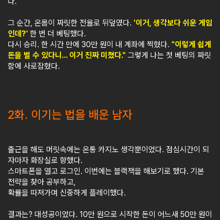
다.
그 순간, 온몸이 짜릿한 전율로 뒤덮였다.
'이거, 생각보다 쉬운 게임
인데?'
한 번 더 베팅했다.
다시 승리. 한 시간 만에 30만 원이 내 계좌에 찍혔다.
"이렇게 쉽게
돈을 벌 수 있다니... 이거 진짜 미쳤다."
그렇게 나는 첫 베팅의 짜릿
함에 사로잡혔다.
2화. 이기는 법을 배운 남자
출근을 해도 머릿속에는 온통 카지노 생각뿐이었다. 점심시간이 되
자마자 화장실로 향했다.
스마트폰을 열고 로그인. 이번에는 블랙잭을 해보기로 했다. 기본
전략을 찾아 공부하고,
확률을 따져가며 신중하게 플레이했다.
결과는? 대성공이었다. 10만 원으로 시작한 돈이 어느새 50만 원이