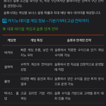
보너스 발동 조건을 파악한 뒤, 특정 구간에서만 플레이하는 선택적 구간 전략
을 권장합니다.
슬롯시대는 게임별 보너스 발동 확률과 최대 배당 배수 데이터를 제공합니다.
3️⃣ 카지노 테이블 게임 정보 – 기본기부터 고급 전략까지
🎯 대표 테이블 게임과 슬롯 연계 전략
게임명
게임 특징
슬롯과 연계한 전략
빠른 게임 흐름, 낮은 카
슬롯에서 적중한 수익으로 단기 게임
바카라
지노 우위
수익화 가능
수학적 계산과 전략성이
슬롯에서 번 자금을 안정적으로 운영할
블랙잭
강함
때 적합
다양한 베팅 옵션과 즉시
슬롯에서 얻은 수익을 분산 투자 방식
룰렛
결과
으로 운영 가능
텍사스 홀
고급 심리전 기반 카드
슬롯 수익을 기반으로 고레벨 포커 대
덤
게임
회 진출 가능