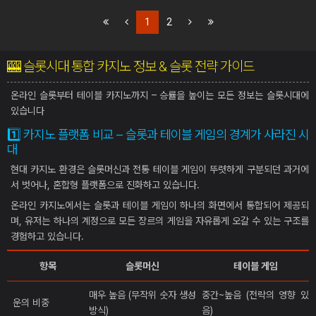
박자. 소주 한 병 값만!" 그게 시작이었어. 앱 열고 10,000원 충전. 그냥 오
토 돌리면서 넷플릭스 보고 있었는데, 진짜 미친 듯이 안 줘. 배수도 없고, 심
(current)
(last)
1
2
볼도 쓰레기. 내 속이 하이볼처럼 거품으로 차오르기 시작함. 그래도 손은 또
충전 버튼 누르고 있더라. 2만원 추가 충전. 잔고 총 3만원. 이게 진짜 마지
🎰 슬롯시대 통합 카지노 정보 & 슬롯 전략 가이드
막이다. 나 자신과 딜했지. ⚡ [갑자기 흐름이 ‘확’ 바뀌었다] 그때였어. 갑자
기 연속으로 노란색 크라운 5개 떨어지고, 8배 배수 하나가 ‘툭’ 떨어졌는
온라인 슬롯부터 테이블 카지노까지 – 승률을 높이는 모든 정보는 슬롯시대에
데... 어라? 6만원 당첨.…
있습니다
1️⃣ 카지노 플랫폼 비교 – 슬롯과 테이블 게임의 경계가 사라진 시
대
현대 카지노 환경은 슬롯머신과 전통 테이블 게임이 뚜렷하게 구분되던 과거에
서 벗어나, 혼합형 플랫폼으로 진화하고 있습니다.
온라인 카지노에서는 슬롯과 테이블 게임이 하나의 화면에서 통합되어 제공되
며, 유저는 하나의 계정으로 모든 장르의 게임을 자유롭게 오갈 수 있는 구조를
경험하고 있습니다.
항목
슬롯머신
테이블 게임
매우 높음 (무작위 숫자 생성
중간~높음 (전략의 영향 있
운의 비중
방식)
음)