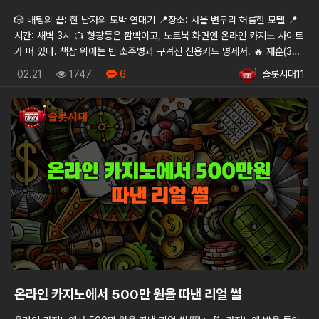
🎲 배팅의 끝: 한 남자의 도박 연대기 📍장소: 서울 변두리 허름한 모텔 📍
시간: 새벽 3시 📺 형광등은 깜빡이고, 노트북 화면엔 온라인 카지노 사이트
가 떠 있다. 책상 위에는 빈 소주병과 구겨진 신용카드 명세서. 🔥 재훈(35
세). 한때 잘나가던 회사원이었지만, 주식 투자 실패 후 나락으로 떨어진 남
댓글
등록일
조회
6
등록자
02.21
1747
슬롯시대11
자. 처음엔 단순한 호기심이었다. 하지만 이제는... 🎬 1막: 빠져들다 – 클릭
한 번이면 시작되는 판 📢 "이번엔 다르다." 재훈은 씁쓸한 미소를 지으며 노
트북을 향해 중얼거렸다. 손끝에서 담배가 힘없이 떨어지고, 마우스를 쥔 손
에 힘이 들어갔다. ✅ 베팅 금액: 100만 원 🎮 게임: 블랙잭 🃏 카드 배분: ▶
재훈: 8♠ ▶ 딜러: Q♦ "좋아…" 재훈은 화면을 뚫어져라 쳐다보며 추가 카드
를 눌렀다. 🃏 추가 카드: 3♣ → 총합 11 🔥 “더블 다운.” 마우스 클릭. 베팅
금액이 200만 원으로 두 배가 됐다. 📜 카드 추가: 4♦ → 총합 15 "젠장…"
심장이 쿵 내려앉았다…
온라인 카지노에서 500만 원을 따낸 리얼 썰