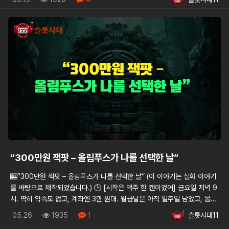
로 들어갔다. 🌟 카지노 내부는 예상과 달리 고요하고, 고전적인 분위기가
흘렀다. 금빛 조명과 오래된 목재 테이블, 벽을 가득 채운 고풍스러운 액자들
이 나를 맞이했다. 여기서는 모든 것이 느리게 흐르는 것 같았다. 음악조차,
지나치게 우아하고 여유롭게 들렸다. 벽에 걸린 시계는 마치 시간을 멈춘 것
처럼, 한 박자씩 늦춰져 흐르는 듯했다. 🕰️ 나는 룰렛 테이블에 앉았다. 처
음엔 무작정 작은 금액을 걸었지만, 내게 다가온 그 남자는 그 순간을 완전히
바꾸어 놓았다. 그는 딱 한 마디로 나를 사로잡았다. "오늘은 네가 대박을 터
뜨릴 날이다." 😎 중년의 남자였고, 눈빛 속에는 경험이 묻어 있었다…
“300만원 잭팟 – 올림푸스가 나를 선택한 날”
🎰“300만원 잭팟 – 올림푸스가 나를 선택한 날” (이 이야기는 실화 이야기
를 바탕으로 제작되었습니다.) 🕒 [시작은 맥주 한 캔이었어] 금요일 저녁 9
시. 딱히 약속도 없고, 계좌엔 3만 원대. 월급날은 아직 일주일 남았고, 몸은
피곤한데 잠은 안 오는 그런 날 있지? 맥주 한 캔 따서 침대에 누웠는데, 폰
댓글
등록일
조회
1
등록자
05.26
1935
슬롯시대11
에서 자꾸 ‘프라그마틱 게이츠 오브 올림푸스’ 광고가 떠. "그래, 딱 만 원만