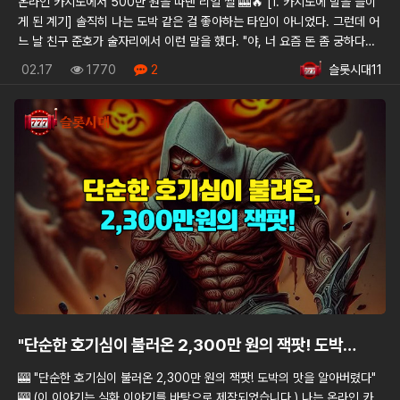
온라인 카지노에서 500만 원을 따낸 리얼 썰 🎰🔥 [1. 카지노에 발을 들이
게 된 계기] 솔직히 나는 도박 같은 걸 좋아하는 타입이 아니었다. 그런데 어
느 날 친구 준호가 술자리에서 이런 말을 했다. "야, 너 요즘 돈 좀 궁하다고
했지? 온라인 카지노 해봤냐? 나 저번에 한 방에 200만 원 땄다니까?" 처
댓글
등록일
조회
2
등록자
02.17
1770
슬롯시대11
음에는 코웃음 쳤다. 세상에 공짜 돈이 어디 있나? 다 잃게 되어 있는 거 뻔
한데. 그런데 준호가 핸드폰을 보여주며 말했다. "진짜라니까? 여기 봐. 출
금까지 제대로 됐어. 형이 사이트 하나 추천해줄 테니까 10만 원만 해봐. 잃
으면 술 한잔 산다 생각하고." 그때 딱 월급날 전이었고, 카드값에 이것저것
빠져나가서 지갑이 텅텅 빈 상태였다. 이왕 이렇게 된 거, 그냥 10만 원만 해
보고 안 되면 깔끔하게 접자고 생각했다. [2. 첫 입금, 그리고 흔들리는 멘
탈] 추천받은 사이트에 가입하고, 10만 원을 입금했다. 카지노 로비에 들어
가 보니 슬롯머신부터 블랙잭, 바카라까지 종류가…
"단순한 호기심이 불러온 2,300만 원의 잭팟! 도박…
🎰 "단순한 호기심이 불러온 2,300만 원의 잭팟! 도박의 맛을 알아버렸다"
🎰 (이 이야기는 실화 이야기를 바탕으로 제작되었습니다.) 나는 온라인 카