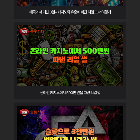
태국에서 미친 3일 – 카지노와 유흥에 빠진 리얼 도박 여행기
온라인 카지노에서 500만 원을 따낸 리얼 썰