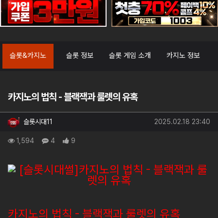
슬롯&카지노
슬롯 정보
슬롯 게임 소개
카지노 정보
카지노의 법칙 - 블랙잭과 룰렛의 유혹
작성자 정보
작성
작성일
슬롯시대11
2025.02.18 23:40
컨텐츠 정보
조회
댓글
추천
1,594
4
9
본문
카지노의 법칙 - 블랙잭과 룰렛의 유혹