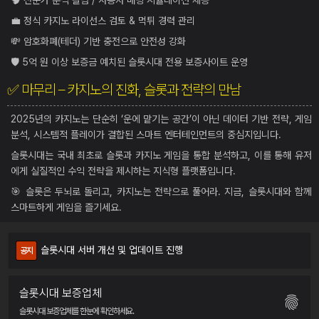
💼 정식 카지노 라이선스 검토 & 먹튀 경력 관리
💸 암호화폐(테더) 기반 충전으로 안전성 강화
🛡 5억 원 이상 보증금 예치된 슬롯시대 전용 보증사이트 운영
✅ 마무리 – 카지노의 진화, 슬롯과 전략의 만남
2025년의 카지노는 단순히 ‘운에 맡기는 공간’이 아닌 데이터 기반 전략, 게임
분석, 시스템적 플레이가 결합된 스마트 엔터테인먼트의 중심지입니다.
★ 먹튀·짝퉁 슬롯사이트 간단 조회 가이드 ★
공지
슬롯시대는 국내 최초로 슬롯과 카지노 게임을 통합 분석하고, 이를 통해 유저
에게 실질적인 수익 전략을 제시하는 지식형 플랫폼입니다.
★ 슬롯시대 보증업체 이용 시 주의사항 ★
공지
🎯 슬롯은 두뇌로 돌리고, 카지노는 전략으로 풀어라. 지금, 슬롯시대와 함께
스마트하게 게임을 즐기세요.
슬롯시대 서버 개선 및 업데이트 진행
공지
슬롯시대 텔레그렘 고객센터 안내
공지
★ 먹튀·짝퉁 슬롯사이트 간단 조회 가이드 ★
공지
슬롯시대 보증업체
슬롯시대 보증업체를 한눈에 확인하세요.