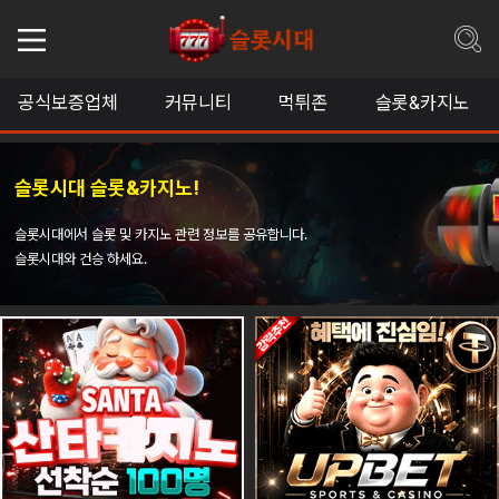
검
메뉴
공식보증업체
커뮤니티
먹튀존
슬롯&카지노
메인 메뉴
슬롯시대 슬롯&카지노!
슬롯시대에서 슬롯 및 카지노 관련 정보를 공유합니다.
슬롯시대와 건승 하세요.