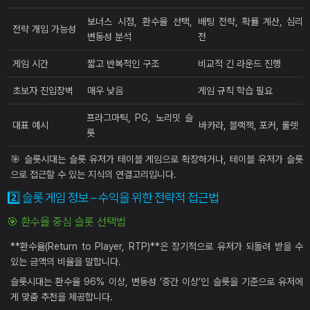
보너스 시점, 환수율 선택,
배팅 전략, 확률 계산, 심리
전략 개입 가능성
변동성 분석
전
게임 시간
짧고 반복적인 구조
비교적 긴 라운드 진행
초보자 진입장벽
매우 낮음
게임 규칙 학습 필요
프라그마틱, PG, 노리밋 슬
대표 예시
바카라, 블랙잭, 포커, 룰렛
롯
🎯 슬롯시대는 슬롯 유저가 테이블 게임으로 확장하거나, 테이블 유저가 슬롯
으로 접근할 수 있는 지식의 연결고리입니다.
2️⃣ 슬롯 게임 정보 – 수익을 위한 전략적 접근법
🎯 환수율 중심 슬롯 선택법
**환수율(Return to Player, RTP)**은 장기적으로 유저가 되돌려 받을 수
있는 금액의 비율을 말합니다.
슬롯시대는 환수율 96% 이상, 변동성 ‘중간 이상’인 슬롯을 기준으로 유저에
게 맞춤 추천을 제공합니다.