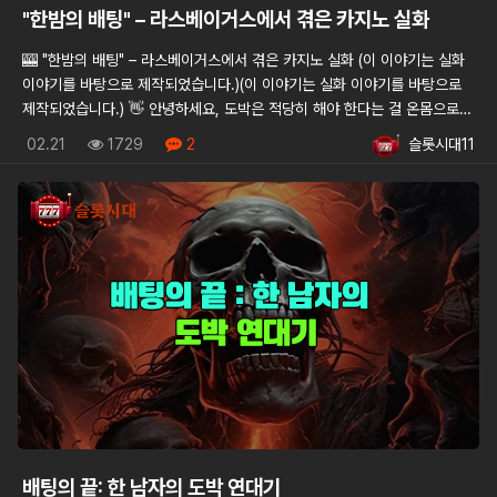
"한밤의 배팅" – 라스베이거스에서 겪은 카지노 실화
🎰 "한밤의 배팅" – 라스베이거스에서 겪은 카지노 실화 (이 이야기는 실화
이야기를 바탕으로 제작되었습니다.)(이 이야기는 실화 이야기를 바탕으로
제작되었습니다.) 👋 안녕하세요, 도박은 적당히 해야 한다는 걸 온몸으로
깨달은 사람입니다. 라스베이거스에서 친구들과 한 번쯤 겪어볼 법한, 하지
댓글
등록일
조회
2
등록자
02.21
1729
슬롯시대11
만 결코 잊을 수 없는 경험을 했습니다. 그날, 저에게 찾아왔던 미친 행운과
그보다 더 미친 반전을 이야기해보겠습니다. 💸 1. 시작은 가볍게 – "이거 오
늘 되는 날인데?" 라스베이거스에 도착한 첫날, 우리는 호텔 체크인을 하자
마자 짐도 풀기 전에 카지노로 향했습니다. 🎲 "한 번쯤은 해봐야지!" 라는
가벼운 마음이었죠. 처음에는 룰렛 테이블 앞에서 천천히 분위기를 익혔습니
다. 소소하게 50달러짜리 칩을 올려봤는데, 웬걸? 연속으로 3번을 맞춘 겁
니다. 🎉 "야, 이거 오늘 되는 날이잖아?" 친구들도 흥분하기 시작했고, 저도
기분이 점점 업되면서 슬슬 베팅을 키우기 시작했죠. 이때까지만 해도 …
배팅의 끝: 한 남자의 도박 연대기