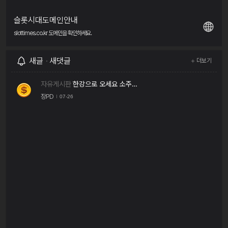
슬롯시대도메인안내
slottimes.co.kr 도메인을 확인하세요.
새글
새댓글
더보기
자유게시판
천룡인아파트 배달논란이 우스워지는 진짜 부자아파트
자유게시판
한강으로
오징어게임
장PD
06:03
07-26
자유게시판
배인규 사망소식에 현명하게 대처한 고기남자
비트코인
06:01
자유게시판
새 시즌 캐스팅 확정!!! (강호동님 없음..) ㅠ
슬롯20
08-05
자유게시판
친절한 과일장수
한방대박
08-05
자유게시판
다음 중 여친이 먹고 싶은건?
호프굿
08-05