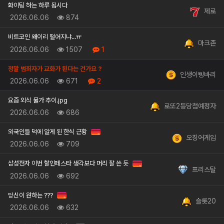
화이팅 하는 하루 됩시다
등록자
제로
등록일
조회
2026.06.06
874
비트코인 왜이리 떨어지냐...ㅠ
등록자
마크존
등록일
조회
댓글
2026.06.06
1507
1
정말 범죄자가 교화가 된다는 건가요 ?
등록자
인생이삥바리
등록일
조회
댓글
2026.06.06
671
2
요즘 외식 물가 추이.jpg
등록자
로또2등당첨예정자
등록일
조회
2026.06.06
686
외국인들 덕에 알게 된 한식 근황
등록자
오징어게임
등록일
조회
2026.06.06
709
삼성전자 이번 할인페스타 생각보다 머리 잘 쓴 듯
등록자
프리스탈
등록일
조회
2026.06.06
692
당신이 원하는 ???
등록자
슬롯20
등록일
조회
2026.06.06
632