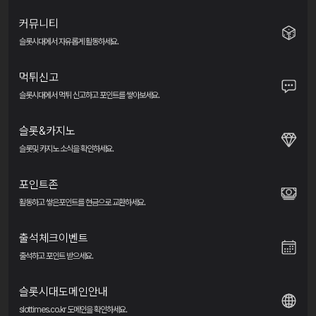
커뮤니티
슬롯시대에서 자유롭게 활동하세요.
먹튀신고
슬롯시대에서 먹튀 신고하고 포인트를 쌓아보세요.
슬롯&카지노
슬롯및 카지노 소식을 확인하세요.
포인트존
활동하고 쌓은포인트를 현금으로 교환하세요.
출석체크이벤트
출석하고 포인트 받으세요.
슬롯시대도메인안내
slottimes.co.kr 도메인을 확인하세요.