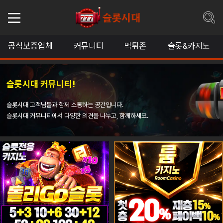
검
메뉴
공식보증업체
커뮤니티
먹튀존
슬롯&카지노
메인 메뉴
슬롯시대 커뮤니티!
슬롯시대 고객님들과 함께 소통하는 공간입니다.
슬롯시대 커뮤니티에서 다양한 의견을 나누고, 함께하세요.