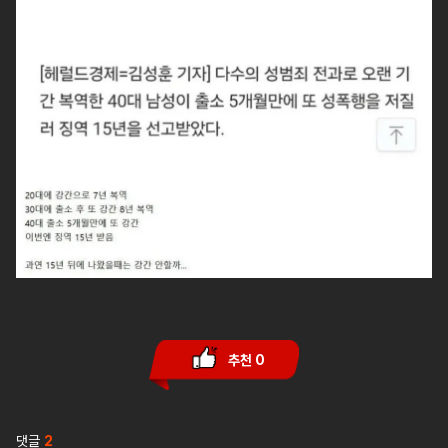
추천 0
추천
관련자료
댓글
2