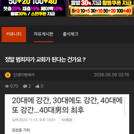
커뮤니티
자유게시판
출석체크
정말 범죄자가 교화가 된다는 건가요 ?
작성자 정보
작성
작성일
인생이삥바리
2026.06.06 02:16
컨텐츠 정보
조회
댓글
추천
670
2
0
본문