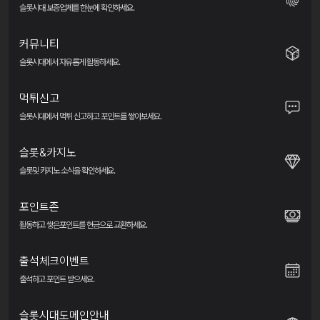
슬롯시대 보증업체를 한눈에 확인하세요.
★ 먹튀·짝퉁 슬롯사이트 간단 조회 가이드 ★
공지
커뮤니티
슬롯시대에서 자유롭게 활동하세요.
먹튀신고
슬롯시대에서 먹튀 신고하고 포인트를 쌓아보세요.
슬롯&카지노
슬롯및 카지노 소식을 확인하세요.
포인트존
활동하고 쌓은포인트를 현금으로 교환하세요.
출석체크이벤트
출석하고 포인트 받으세요.
슬롯시대도메인안내