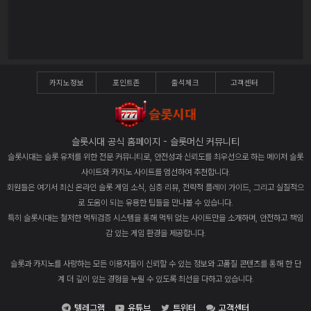
비트코인
08-06
자유게시판
새 시즌 캐스팅 확정!!! (강호동님 없음..) ㅠ
슬롯20
08-05
카지노정보
포인트존
출석체크
고객센터
슬롯시대 공식 홈페이지 -
슬롯머신 커뮤니티
슬롯시대는 슬롯 유저를 위한 전문 커뮤니티로, 안전성과 신뢰도를 최우선으로 하는 메이저 슬롯
사이트와 카지노 사이트를 엄선하여 추천합니다.
회원들은 여기서 최신 온라인 슬롯 게임 소식, 심층 리뷰, 전략적 플레이 가이드, 그리고 실질적으
로 도움이 되는 유용한 팁들을 만나볼 수 있습니다.
특히 슬롯시대는 철저한 먹튀검증 시스템을 통해 먹튀 없는 사이트만을 소개하며, 안전하고 책임
감 있는 게임 환경을 제공합니다.
슬롯과 카지노를 사랑하는 모든 이용자들이 신뢰할 수 있는 정보와 고품질 콘텐츠를 통해 한 단
계 더 깊이 있는 경험을 누릴 수 있도록 최선을 다하고 있습니다.
텔레그램
유튜브
트위터
고객센터