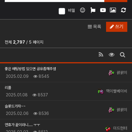
이모티콘
폰트어썸
동영상
이미지
새
비밀
목록
쓰기
전체
2,797
/ 5 페이지
RSS
조회순 
게시
좋은 배팅방법 있으면 공유좀해주셈
등록자
괅괅이
등록일
조회
2025.02.09
8545
리플
등록자
핵이빨베이비
등록일
조회
2025.01.08
8537
슬롯드가자~~
등록자
괅괅이
등록일
조회
2025.02.06
8536
연휴가 끝이라니..... ㅜㅜ
등록자
미드헌터
등록일
조회