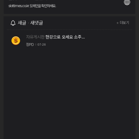
slottimes.co.kr 도메인을 확인하세요.
새글
새댓글
더보기
자유게시판
[속보] 일본, 한국산 철강에 최대 55.3% 관세 적용
자유게시판
한강으로
프리스탈
장PD
00:18
07-26
자유게시판
삼전닉스 근황
아부지
00:14
자유게시판
남편이 아프다는데요 프라이버시때메 말하긴 좀 그렇고..
슬롯20
08-06
자유게시판
요즘 식당 공기밥 근황 ㅎㄷㄷㄷㄷㄷ
한방대박
08-06
자유게시판
천룡인아파트 배달논란이 우스워지는 진짜 부자아파트
오징어게임
08-06
자유게시판
배인규 사망소식에 현명하게 대처한 고기남자