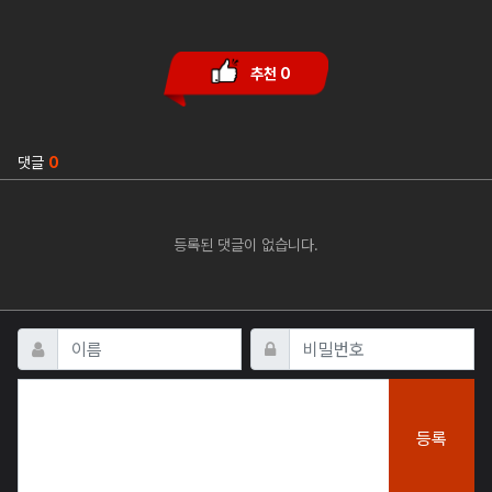
추천 0
추천
관련자료
댓글
0
등록된 댓글이 없습니다.
댓글쓰기
필수
필수
이름
비밀번호
등록