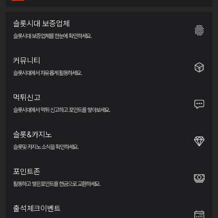
슬롯시대 텔레그렘 고객센터 안내
공지
슬롯시대 보증업체
슬롯시대 보증업체를 한눈에 확인하세요.
★ 먹튀·짝퉁 슬롯사이트 간단 조회 가이드 ★
공지
커뮤니티
슬롯시대에서 자유롭게 활동하세요.
먹튀신고
슬롯시대에서 먹튀 신고하고 포인트를 쌓아보세요.
슬롯&카지노
슬롯및 카지노 소식을 확인하세요.
포인트존
활동하고 쌓은포인트를 현금으로 교환하세요.
출석체크이벤트