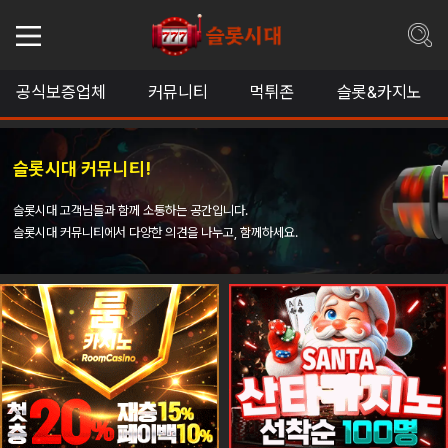
검
메뉴
공식보증업체
커뮤니티
먹튀존
슬롯&카지노
메인 메뉴
슬롯시대 커뮤니티!
슬롯시대 고객님들과 함께 소통하는 공간입니다.
슬롯시대 커뮤니티에서 다양한 의견을 나누고, 함께하세요.