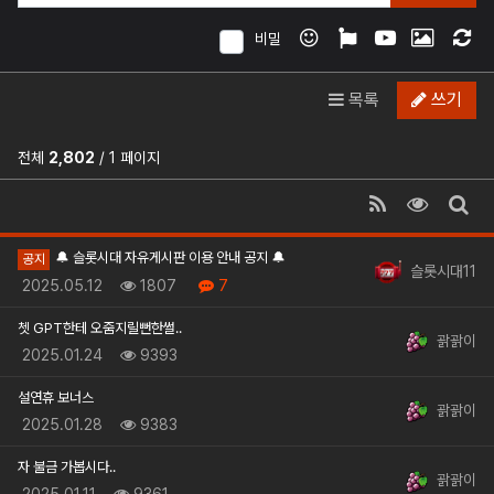
이모티콘
폰트어썸
동영상
이미지
새
비밀
목록
쓰기
전체
2,802
/ 1 페이지
RSS
조회순 
게시
공지사항
🔔 슬롯시대 자유게시판 이용 안내 공지 🔔
공지
등록자
슬롯시대11
등록일
조회
댓글
2025.05.12
1807
7
쳇 GPT한테 오줌지릴뻔한썰..
등록자
괅괅이
등록일
조회
2025.01.24
9393
설연휴 보너스
등록자
괅괅이
등록일
조회
2025.01.28
9383
자 불금 가봅시다..
등록자
괅괅이
등록일
조회