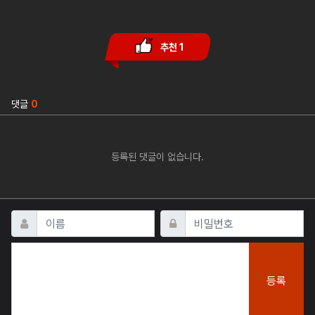
추천 1
추천
관련자료
댓글
0
등록된 댓글이 없습니다.
댓글쓰기
필수
필수
이름
비밀번호
등록