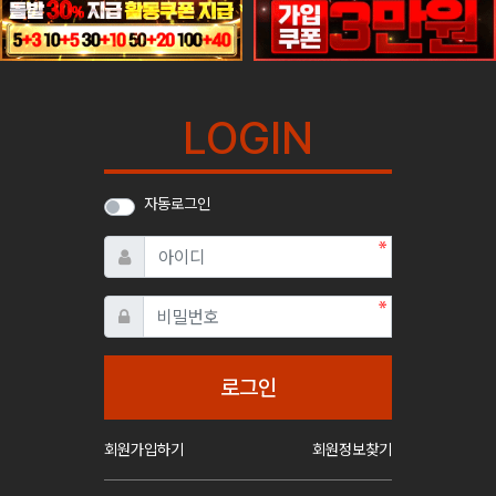
LOGIN
자동로그인
필수
아이디
필수
비밀번호
로그인
회원가입하기
회원정보찾기