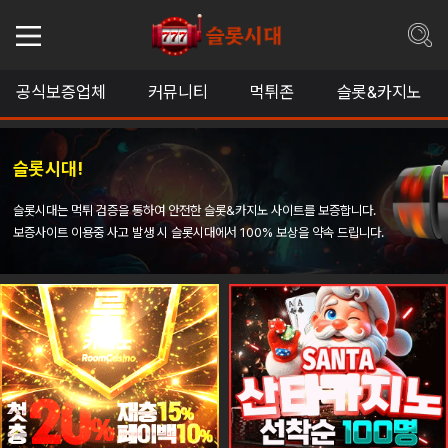
검
메뉴
공식보증업체
커뮤니티
먹튀존
슬롯&카지노
메인 메뉴
슬롯시대!
슬롯시대는 먹튀 검증을 통하여 안전한 슬롯&카지노 사이트를 보증합니다.
보증사이트 이용중 사고 발생 시 슬롯시대에서 100% 보상을 약속 드립니다.